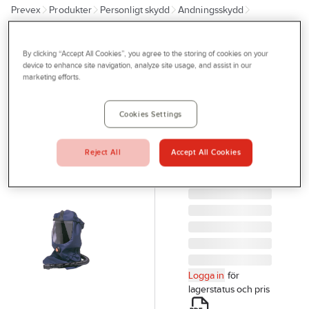
Prevex
Produkter
Personligt skydd
Andningsskydd
Outlet
Fläktassisterade andningsskydd
System Sundström
Tjänster
By clicking “Accept All Cookies”, you agree to the storing of cookies on your
SUNDSTRÖM
Bli kund
device to enhance site navigation, analyze site usage, and assist in our
Huva
marketing efforts.
Aktuellt
Sundström
SR 530
Kontakta oss
Cookies Settings
HUVA SR530
Profilshop
SUNDSTRÖM
Reject All
Accept All Cookies
Serviceverkstad
H06-0412
Artikelnr:
77061898
Företagsprofilering
Movab
Logga in
för
lagerstatus och pris