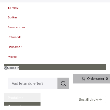
Bli kund
Butiker
Serviceorder
Retursedel
Hållbarhet
Movab
Logga in
Orderrader:
0
Produkter
Beställ direkt
Kampanjer