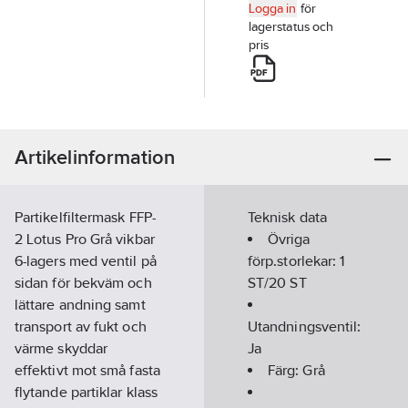
Logga in
för
lagerstatus och
pris
Artikelinformation
Partikelfiltermask FFP-
Teknisk data
2 Lotus Pro Grå vikbar
Övriga
6-lagers med ventil på
förp.storlekar:
1
sidan för bekväm och
ST/20 ST
lättare andning samt
transport av fukt och
Utandningsventil:
värme skyddar
Ja
effektivt mot små fasta
Färg:
Grå
flytande partiklar klass