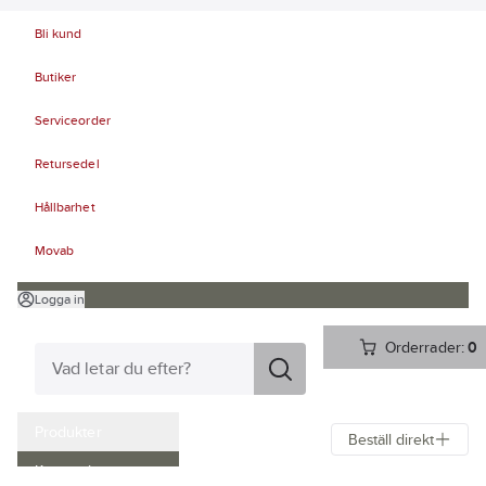
Bli kund
Butiker
Serviceorder
Retursedel
Hållbarhet
Movab
Logga in
Orderrader:
0
Produkter
Beställ direkt
Kampanjer