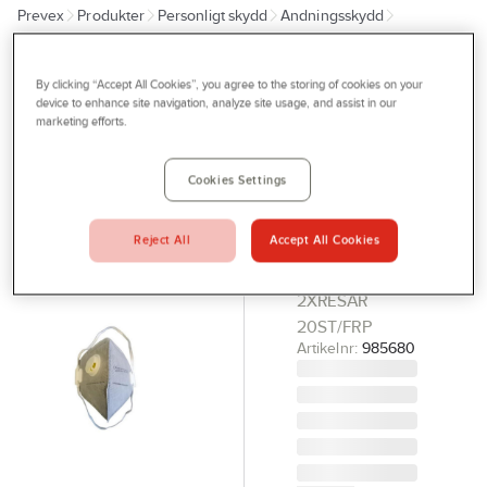
Prevex
Produkter
Personligt skydd
Andningsskydd
Outlet
Filtrerande halvmasker
Tjänster
By clicking “Accept All Cookies”, you agree to the storing of cookies on your
Filtrerande
Bli kund
device to enhance site navigation, analyze site usage, and assist in our
marketing efforts.
halvmask
Aktuellt
EAB FFP-2
Kontakta oss
Cookies Settings
FILTRERANDE
Profilshop
HALVMASK
Reject All
Accept All Cookies
FFP2 VENT
Serviceverkstad
PRO GRÅ
Företagsprofilering
2XRESÅR
20ST/FRP
Movab
Artikelnr:
985680