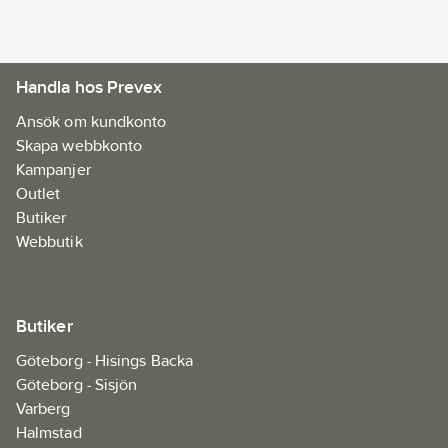
lagkravet (AFS 2023:11
) om att behöva
tillpassningstestas.
Handla hos Prevex
Kontakta en av våra
butiker eller din
Ansök om kundkonto
kontaktperson så
Skapa webbkonto
hjälper vi dig att
Kampanjer
tillpassningstesta ditt
Outlet
andningsskydd.
Butiker
Artikelnr:
985680
Webbutik
Materialklass
FBLA01
Butiker
Göteborg - Hisings Backa
Göteborg - Sisjön
Varberg
Halmstad