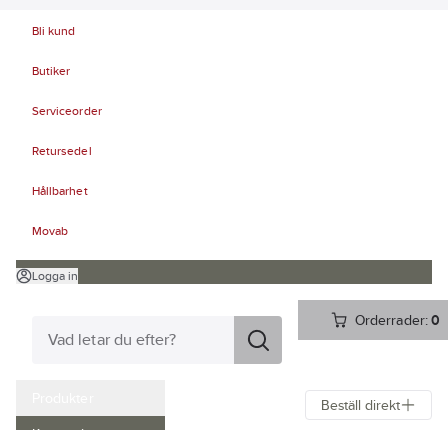
Bli kund
Butiker
Serviceorder
Retursedel
Hållbarhet
Movab
Logga in
Orderrader:
0
Produkter
Beställ direkt
Kampanjer