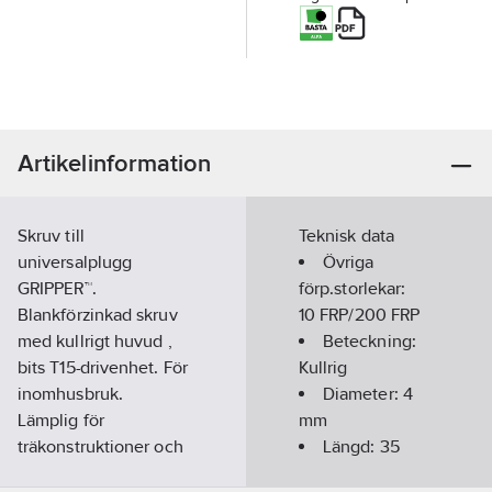
Artikelinformation
Skruv till
Teknisk data
universalplugg
Övriga
GRIPPER™.
förp.storlekar:
Blankförzinkad skruv
10 FRP/200 FRP
med kullrigt huvud ,
Beteckning:
bits T15-drivenhet. För
Kullrig
inomhusbruk.
Diameter:
4
Lämplig för
mm
träkonstruktioner och
Längd:
35
att användas med
mm