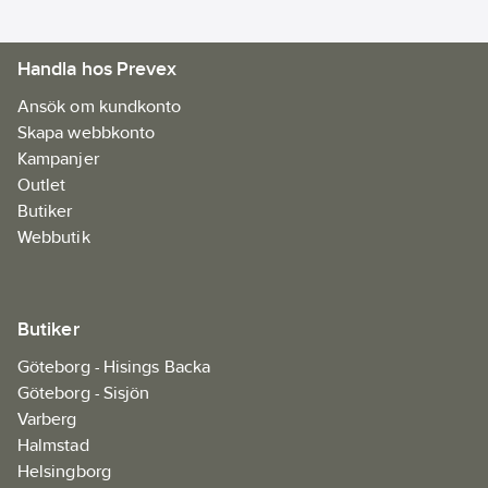
6416031750199
artikelnr:
Materialklass
EANA03
Materialkvalitet:
Handla hos Prevex
PA (polyamid)
Ansök om kundkonto
Förpositionerad
Skapa webbkonto
installation
Kampanjer
(pre-
Outlet
positionerad):
Butiker
Ja
Webbutik
Lämplig för
kalksandsten:
Ja
Butiker
Lämplig för
gipsskiva:
Nej
Göteborg - Hisings Backa
Lämplig för
Göteborg - Sisjön
betong:
Ja
Varberg
Lämplig för
Halmstad
trä:
Nej
Helsingborg
Lämplig för