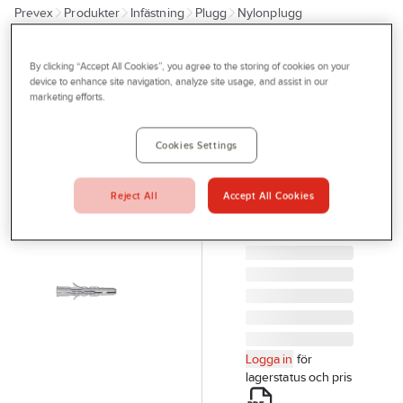
Prevex
Produkter
Infästning
Plugg
Nylonplugg
Outlet
Tjänster
SORMAT
By clicking “Accept All Cookies”, you agree to the storing of cookies on your
Nylonplugg
device to enhance site navigation, analyze site usage, and assist in our
Bli kund
marketing efforts.
Sormat NG
Aktuellt
lång
Cookies Settings
Kontakta oss
NYLONPLUGG
NG SORMAT
Profilshop
8X60 POLYAMID
Reject All
Accept All Cookies
Serviceverkstad
F50
Artikelnr:
79682217
Företagsprofilering
Movab
Logga in
för
lagerstatus och pris