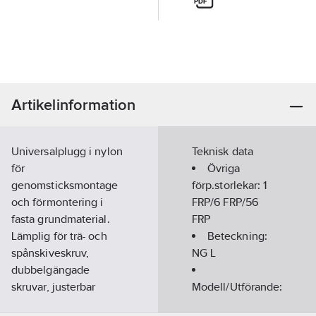
Artikelinformation
Universalplugg i nylon
Teknisk data
för
Övriga
genomsticksmontage
förp.storlekar:
1
och förmontering i
FRP/6 FRP/56
fasta grundmaterial.
FRP
Lämplig för trä- och
Beteckning:
spånskiveskruv,
NG L
dubbelgängade
skruvar, justerbar
Modell/Utförande:
karmskruv och andra
Expanderplugg