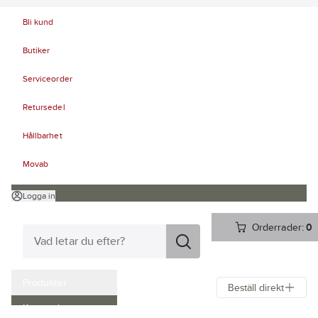
Bli kund
Butiker
Serviceorder
Retursedel
Hållbarhet
Movab
Logga in
Orderrader:
0
Produkter
Beställ direkt
Kampanjer