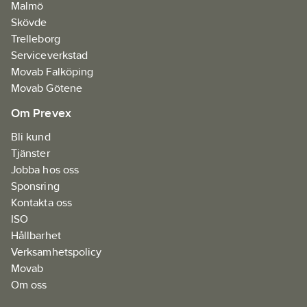
Malmö
lättbetong:
Ja
Skövde
Lämplig för
Trelleborg
natursten:
Ja
Serviceverkstad
Lämplig för
Movab Falköping
håltegel:
Ja
Movab Götene
Lämplig för
Om Prevex
spånskiva:
Nej
Lämplig för
Bli kund
massivtegel:
Ja
Tjänster
Jobba hos oss
Sponsring
Kontakta oss
ISO
Hållbarhet
Verksamhetspolicy
Movab
Om oss