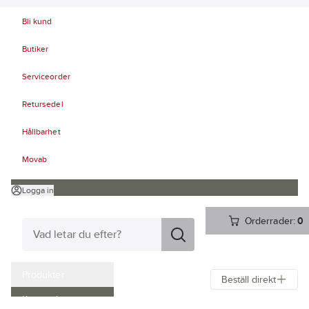
Bli kund
Butiker
Serviceorder
Retursedel
Hållbarhet
Movab
Logga in
Orderrader:
0
Produkter
Beställ direkt
Kampanjer