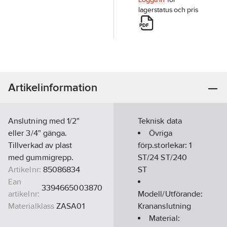
lagerstatus och pris
Artikelinformation
Anslutning med 1/2"
Teknisk data
eller 3/4" gänga.
Övriga
Tillverkad av plast
förp.storlekar:
1
med gummigrepp.
ST/24 ST/240
Artikelnr:
85086834
ST
Ean
3394665003870
artikelnr:
Modell/Utförande:
Materialklass
ZASA01
Krananslutning
Material: