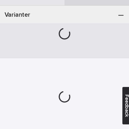
Plast
Varianter
Anslutningsstorlek:
1/2"
Feedba