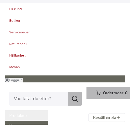
Bli kund
Butiker
Serviceorder
Retursedel
Hållbarhet
Movab
Logga in
Orderrader:
0
Produkter
Beställ direkt
Kampanjer