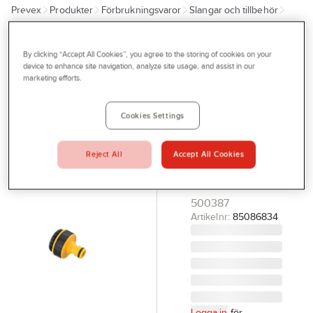
Prevex
Produkter
Förbrukningsvaror
Slangar och tillbehör
Outlet
Kopplingar
Tjänster
By clicking “Accept All Cookies”, you agree to the storing of cookies on your
IRONSIDE
Bli kund
device to enhance site navigation, analyze site usage, and assist in our
Krankoppling
marketing efforts.
Aktuellt
Ironside 1/2"
3/4"
Kontakta oss
Cookies Settings
KRANKOPPLING
Profilshop
IRONSIDE
Reject All
Accept All Cookies
Serviceverkstad
TVÅKOMP 1/2"3/4"
MED INV GÄNGA
Företagsprofilering
500387
Movab
Artikelnr:
85086834
Logga in
för