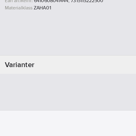
Ean artikelnr:
6410608041444, 7315115222500
Materialklass
ZAHA01
Varianter