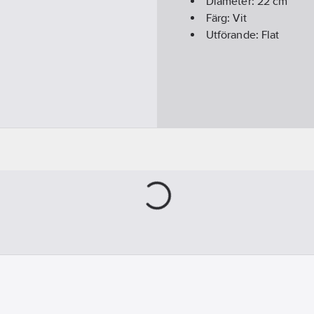
Diameter:
22
cm
Färg:
Vit
Utförande:
Flat