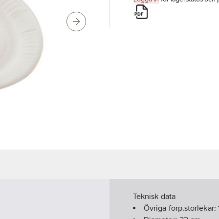
Teknisk data
Övriga förp.storlekar: