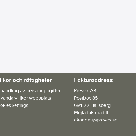
llkor och rättigheter
Fakturaadress:
handling av personuppgifter
Prevex AB
vändarvillkor webbplats
Postbox 85
694 22 Hallsberg
okies Settings
Mejla faktura till:
ekonomi@prevex.se