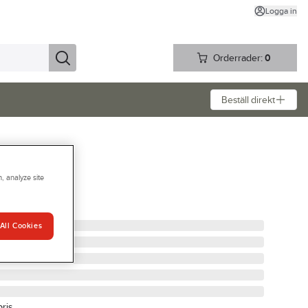
Logga in
Orderrader:
0
Beställ direkt
, analyze site
 50/ 6007
All Cookies
pris