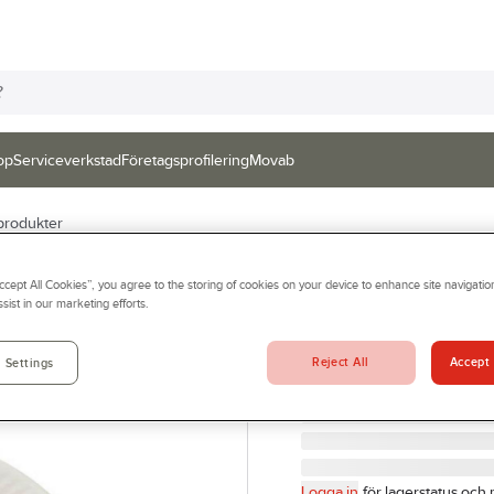
op
Serviceverkstad
Företagsprofilering
Movab
rodukter
Engångstallrik
Accept All Cookies”, you agree to the storing of cookies on your device to enhance site navigation
sist in our marketing efforts.
PAPPTALLRIK 22CM FLAT
Artikelnr:
894632
Reject All
Accept 
 Settings
Logga in
för lagerstatus och 