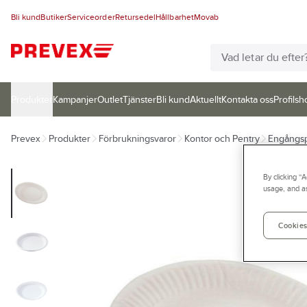
Bli kund
Butiker
Serviceorder
Retursedel
Hållbarhet
Movab
Produkter
Kampanjer
Outlet
Tjänster
Bli kund
Aktuellt
Kontakta oss
Profilsh
Prevex
Produkter
Förbrukningsvaror
Kontor och Pentry
Engångsp
By clicking “
usage, and as
Cookies