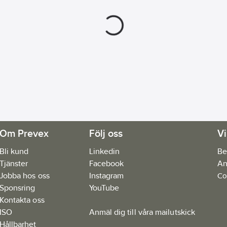
Om Prevex
Följ oss
Vi
Bli kund
Linkedin
Be
Tjänster
Facebook
An
Jobba hos oss
Instagram
Co
Sponsring
YouTube
Kontakta oss
ISO
Anmäl dig till våra mailutskick
Hållbarhet