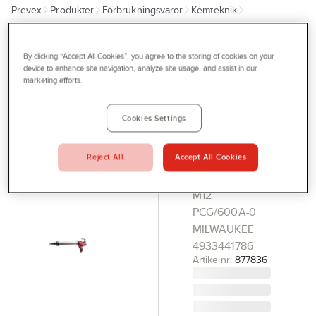
Prevex
Produkter
Förbrukningsvaror
Kemteknik
Outlet
Fogpistol och tillbehör
Tjänster
By clicking “Accept All Cookies”, you agree to the storing of cookies on your
MILWAUKEE
Bli kund
device to enhance site navigation, analyze site usage, and assist in our
Fogpistol
marketing efforts.
Aktuellt
Milwaukee
M12
Kontakta oss
Cookies Settings
PCG/600A-
Profilshop
0 Solo
Reject All
Accept All Cookies
Serviceverkstad
FOGPISTOL
Företagsprofilering
M12
PCG/600A-0
Movab
MILWAUKEE
4933441786
Artikelnr:
877836