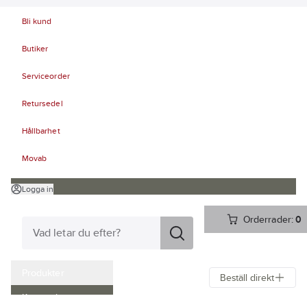
Bli kund
Butiker
Serviceorder
Retursedel
Hållbarhet
Movab
Logga in
Orderrader:
0
Produkter
Beställ direkt
Kampanjer