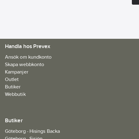
Materialklass
YBDA01
Handla hos Prevex
Ansök om kundkonto
Skapa webbkonto
Kampanjer
Outlet
Butiker
Webbutik
Butiker
Göteborg - Hisings Backa
Göteborg - Sisjön