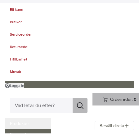
Bli kund
Butiker
Serviceorder
Retursedel
Hållbarhet
Movab
Logga in
Orderrader:
0
Produkter
Beställ direkt
Kampanjer