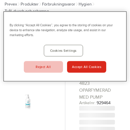
Prevex
Produkter
Förbrukningsvaror
Hygien
Outlet
Tvål, dusch och schampo
Tjänster
By clicking “Accept All Cookies”, you agree to the storing of cookies on your
Flytande
Bli kund
device to enhance site navigation, analyze site usage, and assist in our
tvål Sterisol
marketing efforts.
Aktuellt
Sweden
Kontakta oss
Cookies Settings
parfyrmerad
Profilshop
med pump
Reject All
Accept All Cookies
TVÅL FLYT.
Serviceverkstad
FARENA 0.35L
Företagsprofilering
4823
OPARFYMERAD
Movab
MED PUMP
Artikelnr:
929464