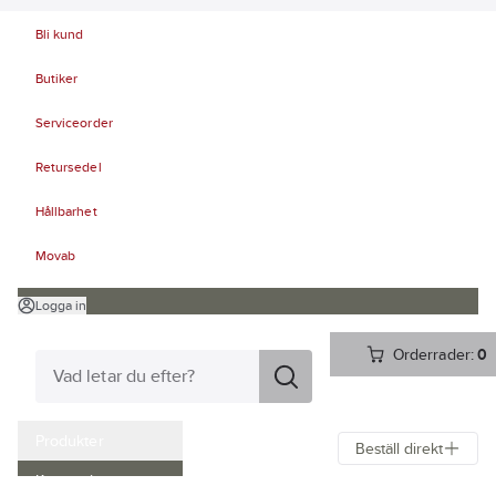
Bli kund
Butiker
Serviceorder
Retursedel
Hållbarhet
Movab
Logga in
Orderrader:
0
Produkter
Beställ direkt
Kampanjer