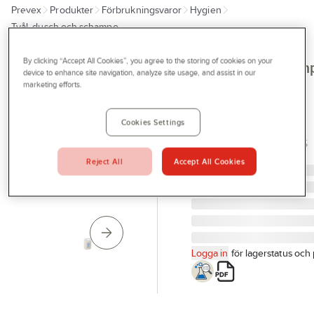
Prevex
Produkter
Förbrukningsvaror
Hygien
Outlet
Tvål, dusch och schampo
Tjänster
By clicking “Accept All Cookies”, you agree to the storing of cookies on your
Duschtvål/Scham
Bli kund
device to enhance site navigation, analyze site usage, and assist in our
Sterisol Sweden
marketing efforts.
Aktuellt
parfymerad
Kontakta oss
Cookies Settings
DUSCHTVÅL FARENA
Profilshop
PARFYMERAD PAPYRUS
Artikelnr:
626916
Reject All
Accept All Cookies
Serviceverkstad
Företagsprofilering
Movab
Logga in
för lagerstatus och 