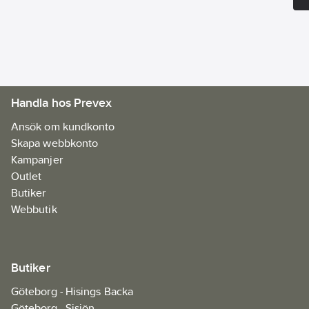
Materialklass
YBDA01
Handla hos Prevex
Ansök om kundkonto
Skapa webbkonto
Kampanjer
Outlet
Butiker
Webbutik
Butiker
Göteborg - Hisings Backa
Göteborg - Sisjön