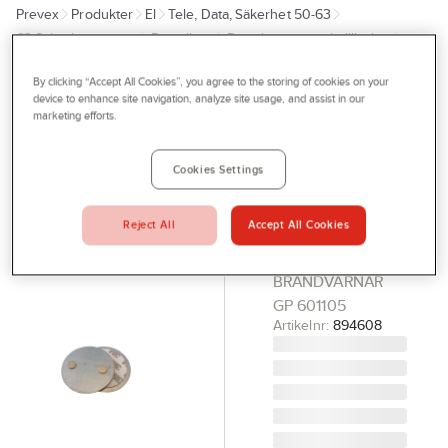
Prevex
Produkter
El
Tele, Data, Säkerhet 50-63
Outlet
63 Säkerhetssystem
Brandlarm
Brandvarnare och tillbehör
Tjänster
Tillbehör
By clicking “Accept All Cookies”, you agree to the storing of cookies on your
Bli kund
device to enhance site navigation, analyze site usage, and assist in our
Magnetfäste
marketing efforts.
Aktuellt
till
Kontakta oss
Cookies Settings
brandvarnare
Profilshop
GPBM
Reject All
Accept All Cookies
MAGNETFÄSTE
Serviceverkstad
SA500S
Företagsprofilering
BRANDVARNAR
GP 601105
Movab
Artikelnr:
894608