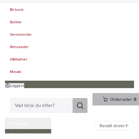
Bli kund
Butiker
Serviceorder
Retursedel
Hållbarhet
Movab
Logga in
Orderrader:
0
Produkter
Beställ direkt
Kampanjer