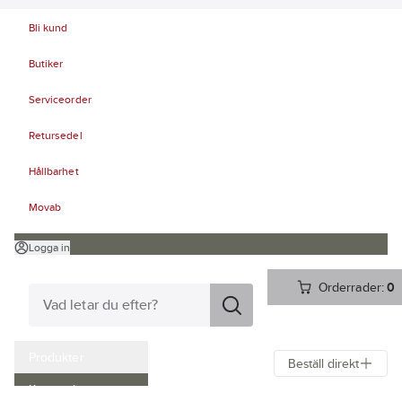
Bli kund
Butiker
Serviceorder
Retursedel
Hållbarhet
Movab
Logga in
Orderrader:
0
Produkter
Beställ direkt
Kampanjer