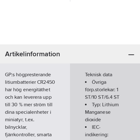
Artikelinformation
GP:s högpresterande
Teknisk data
litiumbatterier CR2450
Övriga
har hög energitäthet
förp.storlekar:
1
och kan leverera upp
ST/10 ST/6.4 ST
till 30 % mer ström till
Typ:
Lithium
dina specialenheter i
Manganese
miniatyr, t.ex.
dioxide
bilnycklar,
IEC-
fjärrkontroller, smarta
indikering: