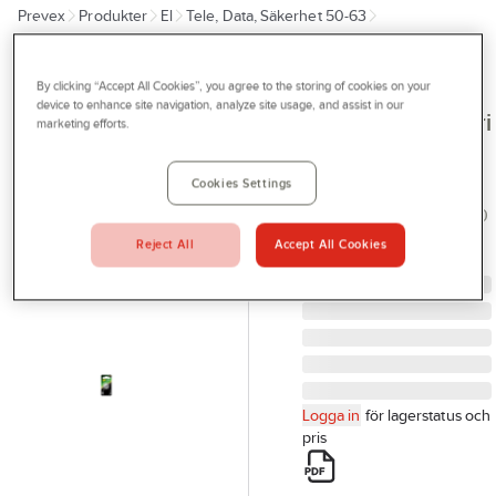
Prevex
Produkter
El
Tele, Data, Säkerhet 50-63
Outlet
53 Batterier, signalgivare
Batterier
Tjänster
By clicking “Accept All Cookies”, you agree to the storing of cookies on your
GP BATTERIES
Bli kund
device to enhance site navigation, analyze site usage, and assist in our
Knappcellsbatteri
marketing efforts.
Aktuellt
GP Lithium
CR2450
Kontakta oss
Cookies Settings
GP KNAPPCELL CR2450
Profilshop
LITIUM 1-P 103121
Reject All
Accept All Cookies
Serviceverkstad
Artikelnr:
76682763
Företagsprofilering
Movab
Logga in
för lagerstatus och
pris