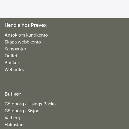
till +60 °C. Säkerheten
kommer först - dessa
batterier är inte bara
Handla hos Prevex
utformade för att
skydda dina prylar
Ansök om kundkonto
med läckagesäker
Skapa webbkonto
konstruktion, utan
Kampanjer
även för att skydda
Outlet
dina nära och kära
Butiker
med genomtänkt
Webbutik
utformad barnsäker
förpackning.
Artikelnr:
76682763
Butiker
Ean
4891199063916
artikelnr:
Göteborg - Hisings Backa
Materialklass
XADA01
Göteborg - Sisjön
Varberg
Halmstad