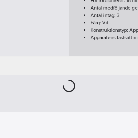
För rördiameter:
16 m
Antal medföljande g
Antal intag:
3
Färg:
Vit
Konstruktionstyp:
App
Apparatens fastsättni