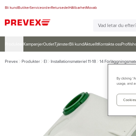
Bli kund
Butiker
Serviceorder
Retursedel
Hållbarhet
Movab
Produkter
Kampanjer
Outlet
Tjänster
Bli kund
Aktuellt
Kontakta oss
Profilsh
Prevex
Produkter
El
Installationsmateriel 11-18
14 Förläggningsmate
By clicking “
usage, and as
Cookies