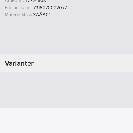
Artikelnr:
77724503
Ean artikelnr:
7318270022077
Materialklass
XAÄA01
Varianter