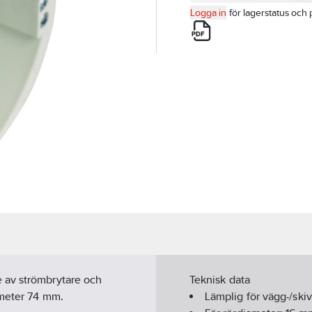
Logga in
för lagerstatus och 
 av strömbrytare och
Teknisk data
ameter 74 mm.
Lämplig för vägg-/ski