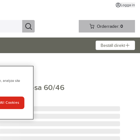
Logga in
Orderrader:
0
Beställ direkt
, analyze site
ia Multidosa 60/46
002201
All Cookies