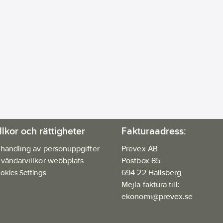
llkor och rättigheter
Fakturaadress:
handling av personuppgifter
Prevex AB
vändarvillkor webbplats
Postbox 85
694 22 Hallsberg
okies Settings
Mejla faktura till:
ekonomi@prevex.se