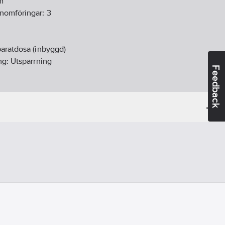
m
enomföringar:
3
aratdosa (inbyggd)
ng:
Utspärrning
Feedback