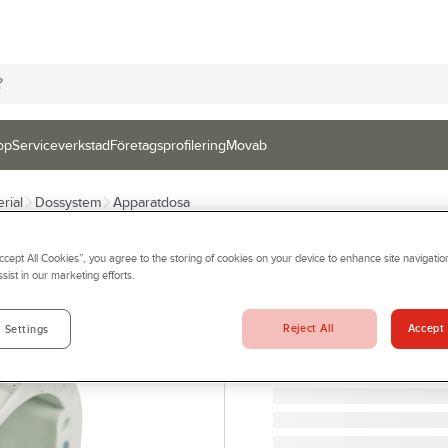
op
Serviceverkstad
Företagsprofilering
Movab
rial
Dossystem
Apparatdosa
GELIA
Accept All Cookies”, you agree to the storing of cookies on your device to enhance site navigation
Apparatdosa Gel
sist in our marketing efforts.
MULTIDOSA 60/46 4014
Artikelnr:
77724503
Reject All
Accept 
 Settings