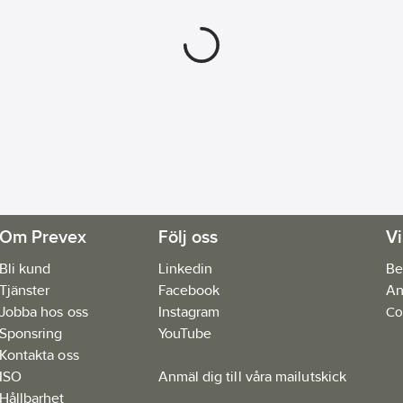
Om Prevex
Följ oss
Vi
Bli kund
Linkedin
Be
Tjänster
Facebook
An
Jobba hos oss
Instagram
Co
Sponsring
YouTube
Kontakta oss
ISO
Anmäl dig till våra mailutskick
Hållbarhet