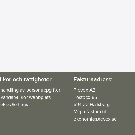
llkor och rättigheter
Fakturaadress:
handling av personuppgifter
Prevex AB
vändarvillkor webbplats
Postbox 85
694 22 Hallsberg
okies Settings
Mejla faktura till:
ekonomi@prevex.se