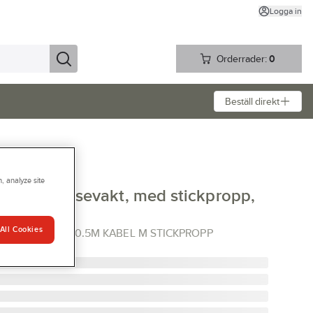
Logga in
Orderrader:
0
Beställ direkt
, analyze site
D med rörelsevakt, med stickpropp,
All Cookies
VIT M IR IP44 0.5M KABEL M STICKPROPP