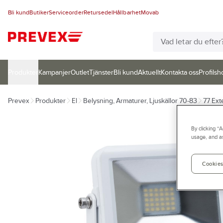
Bli kund
Butiker
Serviceorder
Retursedel
Hållbarhet
Movab
Produkter
Kampanjer
Outlet
Tjänster
Bli kund
Aktuellt
Kontakta oss
Profilsh
Prevex
Produkter
El
Belysning, Armaturer, Ljuskällor 70-83
77 Ext
By clicking “
usage, and as
Cookies