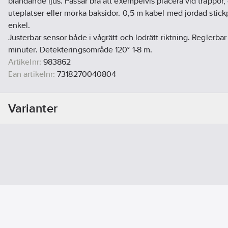
bländande ljus. Passar bra att exempelvis placera vid trappor, 
uteplatser eller mörka baksidor. 0,5 m kabel med jordad stic
enkel.
Justerbar sensor både i vågrätt och lodrätt riktning. Reglerbar 
minuter. Detekteringsområde 120° 1-8 m.
Artikelnr:
983862
Ean artikelnr:
7318270040804
Materialklass
XAAA02
Varianter