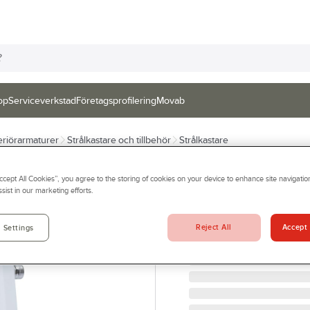
op
Serviceverkstad
Företagsprofilering
Movab
eriörarmaturer
Strålkastare och tillbehör
Strålkastare
GELIA - LIGHT 4 HOME
Accept All Cookies”, you agree to the storing of cookies on your device to enhance site navigation
Strålkastare LE
sist in our marketing efforts.
Hanö
Reject All
Accept 
 Settings
STRÅLKASTARE LED 20W 
Artikelnr:
983862