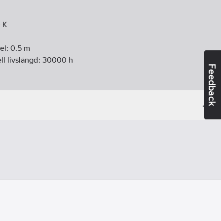
0
K
el:
0.5
m
l livslängd:
30000
h
Feedback
25-+40
°C
40
V
44
tbar)
ss:
F
RI/Ra):
90-100