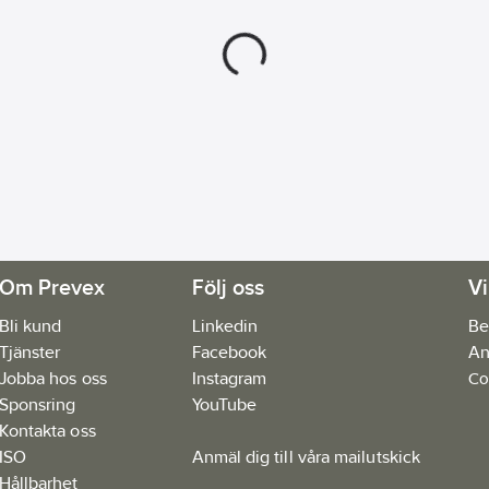
Om Prevex
Följ oss
Vi
Bli kund
Linkedin
Be
Tjänster
Facebook
An
Jobba hos oss
Instagram
Co
Sponsring
YouTube
Kontakta oss
ISO
Anmäl dig till våra mailutskick
Hållbarhet