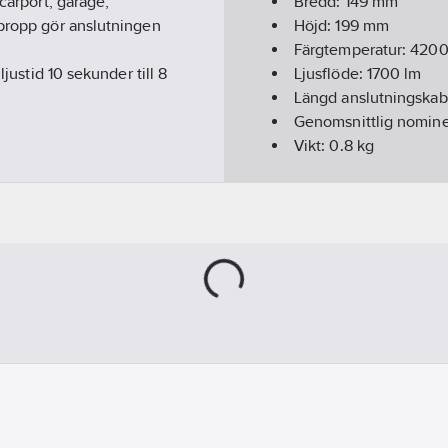
carport, garage,
Bredd:
149
mm
kpropp gör anslutningen
Höjd:
199
mm
Färgtemperatur:
420
ljustid 10 sekunder till 8
Ljusflöde:
1700
lm
Längd anslutningskab
Genomsnittlig nominel
Vikt:
0.8
kg
Djup:
72
mm
Temperaturområde:
-
Effekt ljuskälla:
20
W
Märkspänning:
220-2
Kabel:
H05RN-F 3G1.0
Kapslingsklass (IP):
IP
Färg:
Vit
Ljuskälla:
LED (ej utby
Energieffektivitetskla
Färgtolkningsindex (C
Material:
Aluminium