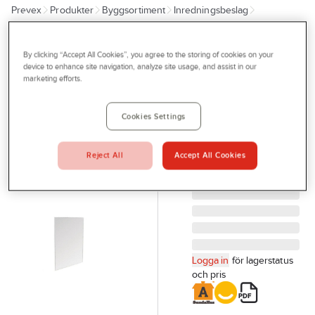
Prevex
Produkter
Byggsortiment
Inredningsbeslag
Outlet
Bad, dusch och WC
Speglar
Tjänster
By clicking “Accept All Cookies”, you agree to the storing of cookies on your
HABO
Bli kund
device to enhance site navigation, analyze site usage, and assist in our
Badrumsspegel
marketing efforts.
Aktuellt
Habo
BADRUMSSPEGEL
Kontakta oss
Cookies Settings
60X80 SÄK.FOLIE SB
Profilshop
17904
Reject All
Accept All Cookies
Artikelnr:
931133
Serviceverkstad
Företagsprofilering
Movab
Logga in
för lagerstatus
och pris