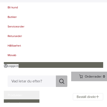
Bli kund
Butiker
Serviceorder
Retursedel
Hållbarhet
Movab
Logga in
Orderrader:
0
Produkter
Beställ direkt
Kampanjer