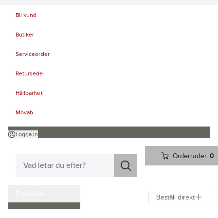
Bli kund
Butiker
Serviceorder
Retursedel
Hållbarhet
Movab
Logga in
Orderrader:
0
Produkter
Beställ direkt
Kampanjer