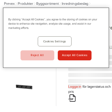
Prevex
Produkter
Byggsortiment
Inredningsbeslag
Outlet
Bad, dusch och WC
Handdukshängare och handdukskrokar
Tjänster
By clicking “Accept All Cookies”, you agree to the storing of cookies on your
HABO
Bli kund
device to enhance site navigation, analyze site usage, and assist in our
Handdukshängar
marketing efforts.
Aktuellt
Habo Flair
4-KROK FLAIR SVART
Kontakta oss
Cookies Settings
50X260MM HABO 3016
Profilshop
Artikelnr:
86659965
Reject All
Accept All Cookies
Serviceverkstad
Företagsprofilering
Movab
Logga in
för lagerstatus och
pris