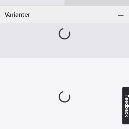
artikelnr:
Stål
Materialklass
WCBA03
Färg:
Svart
Varianter
Ytbehandling:
Svart
Typ:
30162
Feedba