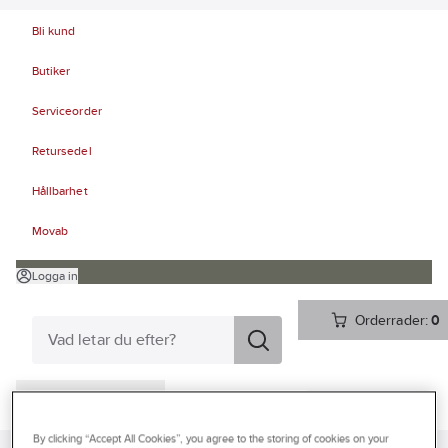
Bli kund
Butiker
Serviceorder
Retursedel
Hållbarhet
Movab
Logga in
Orderrader:
0
Produkter
Beställ direkt
Kampanjer
By clicking “Accept All Cookies”, you agree to the storing of cookies on your