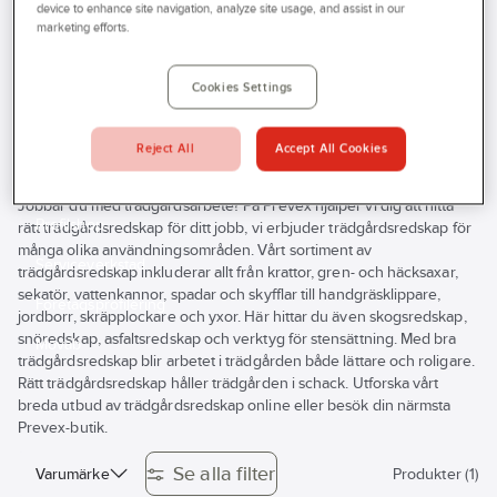
device to enhance site navigation, analyze site usage, and assist in our
Prevex
Produkter
Verktyg & Maskiner
Outlet
marketing efforts.
Redskap och trädgårdsprodukter
Lie, röjredskap och jordborr
Tjänster
Cookies Settings
Lie, röjredskap och jordborr
Bli kund
Aktuellt
Reject All
Accept All Cookies
Kontakta oss
Jobbar du med trädgårdsarbete? På Prevex hjälper vi dig att hitta
Profilshop
rätt trädgårdsredskap för ditt jobb, vi erbjuder trädgårdsredskap för
många olika användningsområden. Vårt sortiment av
Serviceverkstad
trädgårdsredskap inkluderar allt från krattor, gren- och häcksaxar,
sekatör, vattenkannor, spadar och skyfflar till handgräsklippare,
Företagsprofilering
jordborr, skräpplockare och yxor. Här hittar du även skogsredskap,
snöredskap, asfaltsredskap och verktyg för stensättning. Med bra
Movab
trädgårdsredskap blir arbetet i trädgården både lättare och roligare.
Rätt trädgårdsredskap håller trädgården i schack. Utforska vårt
breda utbud av trädgårdsredskap online eller besök din närmsta
Prevex-butik.
Se alla filter
Varumärke
Produkter (1)