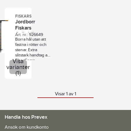
FISKARS
Jordborr
Fiskars
Quikdrill
Art. nr.:
926649
Borra hål utan att
fastna i rötter och
stenar. Extra
slitstark handtag av
Visa
FiberComp
(glasfiberkomposit).
varianter
Tubformat stålskaft
(1)
för maximal
hållbarhet. Dubbla
skär med optimalt
vinklade och
Visar 1 av 1
vässade blad.
Utbytbara blad i tre
storlekar; S, M och
L. Standard är M,
Handla hos Prevex
150 mm.
Ansök om kundkonto