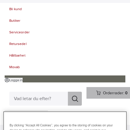
Bli kund
Butiker
Serviceorder
Retursedel
Hållbarhet
Movab
Logga in
Orderrader:
0
Produkter
Beställ direkt
By clicking “Accept All Cookies”, you agree to the storing of cookies on your
Kampanjer