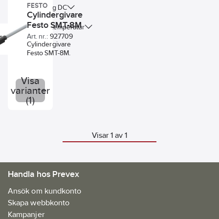
FESTO
Driftspänning DC
Cylindergivare
Festo SMT-8M
Omgivningstemperatur
Art. nr.:
927709
Cylindergivare
Festo SMT-8M.
Visa
varianter
(1)
Visar 1 av 1
Handla hos Prevex
Ansök om kundkonto
Skapa webbkonto
Kampanjer