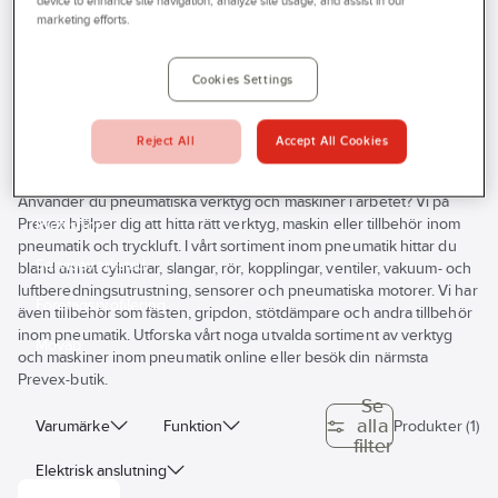
device to enhance site navigation, analyze site usage, and assist in our
Prevex
Produkter
Verktyg & Maskiner
Pneumatik
marketing efforts.
Outlet
Sensorer och vakter
Tjänster
Cookies Settings
Sensorer och vakter
Bli kund
Reject All
Accept All Cookies
Aktuellt
Kontakta oss
Använder du pneumatiska verktyg och maskiner i arbetet? Vi på
Prevex hjälper dig att hitta rätt verktyg, maskin eller tillbehör inom
Profilshop
pneumatik och tryckluft. I vårt sortiment inom pneumatik hittar du
Serviceverkstad
bland annat cylindrar, slangar, rör, kopplingar, ventiler, vakuum- och
luftberedningsutrustning, sensorer och pneumatiska motorer. Vi har
Företagsprofilering
även tillbehör som fästen, gripdon, stötdämpare och andra tillbehör
inom pneumatik. Utforska vårt noga utvalda sortiment av verktyg
Movab
och maskiner inom pneumatik online eller besök din närmsta
Prevex-butik.
Se
alla
Varumärke
Funktion
Produkter (1)
filter
Elektrisk anslutning