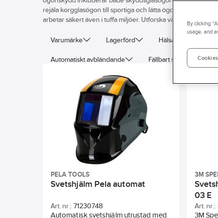
ögonskydd inkluderar både skyddsglasögon, visir och tillbe
rejäla korgglasögon till sportiga och lätta ögonskydd. Me
arbetar säkert även i tuffa miljöer. Utforska vårt breda utb
By clicking “
usage, and as
Varumärke
Lagerförd
Hälsa & Säkerhet
Cookies
Automatiskt avbländande
Fällbart svetsfilter
Linsfärg
PELA TOOLS
3M SP
Svetshjälm Pela automat
Svets
03 E
Art. nr.:
71230748
Art. nr.:
Automatisk svetshjälm utrustad med
3M Spe