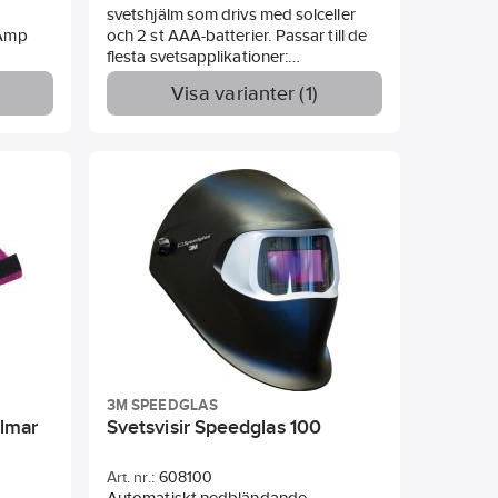
svetshjälm som drivs med solceller
5 Amp
och 2 st AAA-batterier. Passar till de
flesta svetsapplikationer:
Pinnsvetsning, TIG över 20amp,
Visa varianter (1)
MIG/MAG, Plasmabågsvetsning m.m.
r
Komfortabel huvudställning med
1,0
rattjustering. Ljusa läget: 3,5 DIN.
Kassettstorlek: 110x90x9 mm.
Användningstemperatur: -10°- +55° C.
Standard:
EN-379 1/1/1/2, EN-175B.
r
ara bra
para på
3M SPEEDGLAS
älmar
Svetsvisir Speedglas 100
Art. nr.:
608100
Automatiskt nedbländande