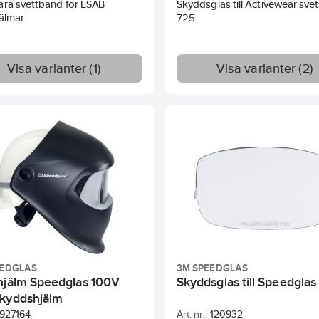
ara svettband för ESAB
Skyddsglas till Activewear sve
älmar.
725
Visa varianter (1)
Visa varianter (2)
EEDGLAS
3M SPEEDGLAS
hjälm Speedglas 100V
Skyddsglas till Speedgla
kyddshjälm
927164
Art. nr.:
120932