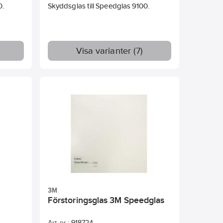
0.
Skyddsglas till Speedglas 9100.
förvarings-/bärväska ingår.
Visa varianter (7)
3M
Förstoringsglas 3M Speedglas
Art. nr.:
918724