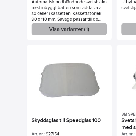
Automatisk nedbländande svetshjälm
Utbytb
med inbyggt batteri som laddas av
svetshj
solceller i kassetten. Kassettstorlek:
90 x 110 mm. Savage passar till de
flesta svetsapplikationer: MIG/MAG,
Visa varianter (1)
MMA samt TIG över 20 amp.
Uppdaterad så man nu kan byta
batterier.
Standard:
EN379, EN 175
1/1/1/2.
3M SP
Skyddsglas till Speedglas 100
Svets
med s
Art. nr.:
927154
Art. nr.: