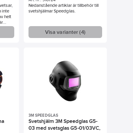
vetsar,
Nedanstående artiklar är tillbehör till
 inte
svetshjälmar Speedglas.
v helt
är
rt
Visa varianter (4)
0QR
 och
n
3M SPEEDGLAS
ma
Svetshjälm 3M Speedglas G5-
03 med svetsglas G5-01/03VC,