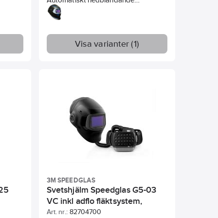
svetshjälm för dig som inte svetsar så
ofta. Lämpad för MIG/MAG svetsning
och vissa typer av TIG.
Visa varianter (1)
3M SPEEDGLAS
725
Svetshjälm Speedglas G5-03
VC inkl adflo fläktsystem,
637730
Art. nr.:
82704700