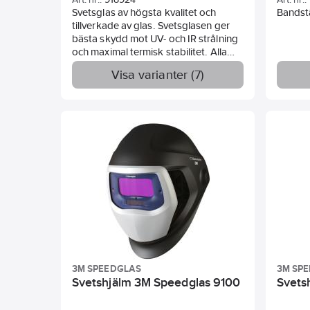
Svetsglas av högsta kvalitet och
Bandstä
tillverkade av glas. Svetsglasen ger
bästa skydd mot UV- och IR strålning
och maximal termisk stabilitet. Alla
svetsglas är individuellt märkta med
Visa varianter (7)
mörkhetsgrad i DIN.
3M SPEEDGLAS
3M SP
Svetshjälm 3M Speedglas 9100
Svets