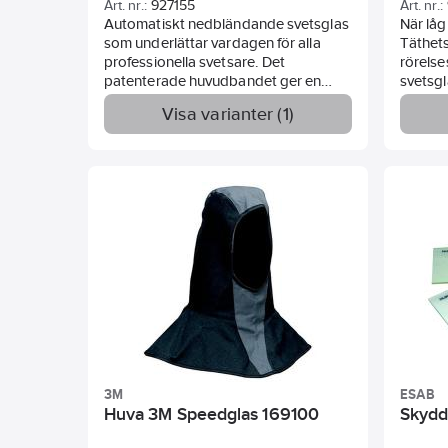
Art. nr.:
927155
Art. nr.:
Automatiskt nedbländande svetsglas
När låg
som underlättar vardagen för alla
Täthets
professionella svetsare. Det
rörelse
patenterade huvudbandet ger en
svetsgl
komfortabel känsla av stabilitet och
visiret.
Visa varianter (1)
balans. Skyddar dina ögon och ditt
utrymm
ansikte mot strålning, värme och
gnistor samtidigt som du har en
perfekt sikt över ditt arbete.
Sidofönster med täthets grad 5 ger
större synfält. Art 293871 Svetshjälm
3M Speedglas H501800 levereras
utan svetskassett. Art 420528
Svetskassett SPEEDGLAS 9100XXi har
en förbättrad optik som gör färgerna
klarare och gör det lättare att se
detaljer.
3M
ESAB
Huva 3M Speedglas 169100
Skydd