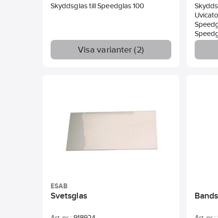
Skyddsglas till Speedglas 100
Skydds
Uvicato
Speedg
Speedgl
hjälmen
Visa varianter (2)
ESAB
Svetsglas
Bandst
Art. nr.:
918924
Art. nr.: