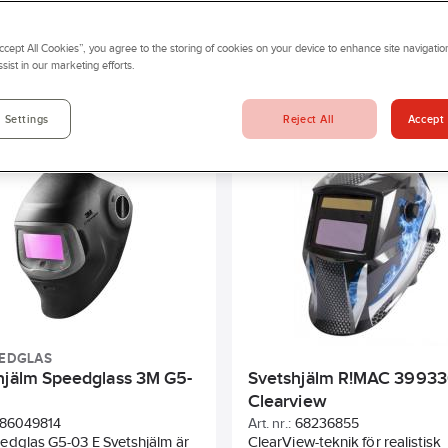
hör som t ex rengöringsprodukter och glasögonband. Vi har allt från
d våra bekväma och smidiga ögonskydd skyddar du ögonen och
ud av ögonskydd online eller besök din närmsta Prevex-butik.
Accept All Cookies”, you agree to the storing of cookies on your device to enhance site navigation
sist in our marketing efforts.
Överensstämmer med
Vikt
Automatiskt svetsglas
Reject All
Accept 
 Settings
Täthetsgrad
Bredd
Längd
Automatiskt svetsglas
EEDGLAS
hjälm Speedglass 3M G5-
Svetshjälm R!MAC 3993
Clearview
86049814
Art. nr.:
68236855
edglas G5-03 E Svetshjälm är
ClearView-teknik för realistisk