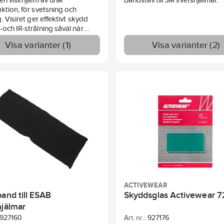
ktion, för svetsning och
g. Visiret ger effektivt skydd
och IR-strålning såväl när
 är öppet som när det är stängt,
Visa varianter (1)
Visa varianter (2)
 finns med olika
sgrader. Hjälmen har ett
och komfortabelt
indsle. Art 664570 och
kan fås med friskluftsenhet.
tsgrad
 DIN 2 + DIN 8 totalt DIN10
 DIN 2 + DIN 10 totalt DIN11
ACTIVEWEAR
and till ESAB
Skyddsglas Activewear 
hjälmar
927160
Art. nr.:
927176