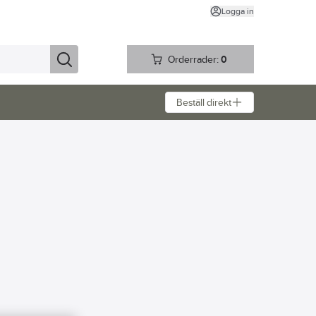
Logga in
Orderrader:
0
Beställ direkt