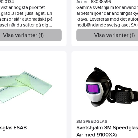
920134
Art. nr.:
83038596
 vikt är högsta prioritet.
Gamma svetshjälm för användn
grad 3 i det ljusa läget. En
arbetsmiljöer där andningssky
sensor slår automatiskt på
krävs. Levereras med det auto
aset när du sätter på dig
nedbländande svetsglaset SA
 Smalt visir för trånga
innehåller Kemppis alla
Visa varianter (1)
Visa varianter (1)
en.
komfortfunktioner. Standard: 
175:1997, ISO 16321-2:2021 AS
1337.1, AS/NZS 1338.1.
3M SPEEDGLAS
sglas ESAB
Svetshjälm 3M Speedglas
Air med 9100XXi