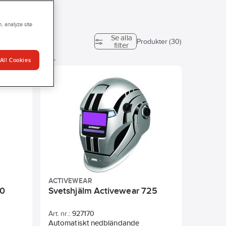
, analyze site
Se alla
Färg
Produkter (30)
filter
All Cookies
Typ av lins
ACTIVEWEAR
30
Svetshjälm Activewear 725
Art. nr.:
927170
Automatiskt nedbländande