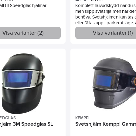
ll till Speedglas hjälmar.
Komplett huvudskydd när du s
men slipp svetshjälmen när den
behövs. Svetshjälmen kan tas a
eller fällas upp i parkerat läge, 
monterad på skyddshjälmen. A
Visa varianter (2)
Visa varianter (1)
401470 lev inkl: Svetshjälm 10
med svetskasett 100V, QR räls
skyddshjälm H701. Art 401473
levereras med QR-räls men uta
kassett och hjälm.
EEDGLAS
KEMPPI
hjälm 3M Speedglas SL
Svetshjälm Kemppi Gam