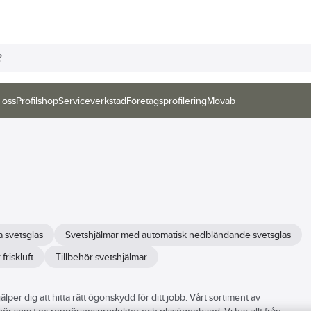
 oss
Profilshop
Serviceverkstad
Företagsprofilering
Movab
a svetsglas
Svetshjälmar med automatisk nedbländande svetsglas
riskluft
Tillbehör svetshjälmar
er dig att hitta rätt ögonskydd för ditt jobb. Vårt sortiment av