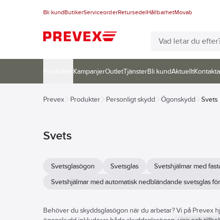
Bli kund
Butiker
Serviceorder
Retursedel
Hållbarhet
Movab
Produkter
Kampanjer
Outlet
Tjänster
Bli kund
Aktuellt
Kontakta
Prevex
Produkter
Personligt skydd
Ögonskydd
Svets
Svets
Svetsglasögon
Svetsglas
Svetshjälmar med fast
Svetshjälmar med automatisk nedbländande svetsglas för f
Behöver du skyddsglasögon när du arbetar? Vi på Prevex hjälp