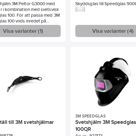
hjälm 3M Peltor G3000 med
Skyddsglas till Speedglas 900
r i kombination med svetsvisir
las 100. För att passa med 3M
as 100 vrids inredet på
 180º. Inkl kassett.
Visa varianter (1)
Visa varianter (4)
3M SPEEDGLAS
äll till 3M svetshjälmar
Svetshjälm 3M Speedglas
100QR
918778
Art. nr.:
927173