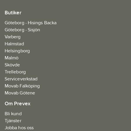
besöksfrekvens.
Ecolabel.
Passar till: Katrin
Butiker
Gigant L
Dispenser.
Göteborg - Hisings Backa
Göteborg - Sisjön
Varberg
Halmstad
Helsingborg
Malmö
Skövde
Trelleborg
Serviceverkstad
Movab Falköping
Movab Götene
Om Prevex
Bli kund
Tjänster
Jobba hos oss