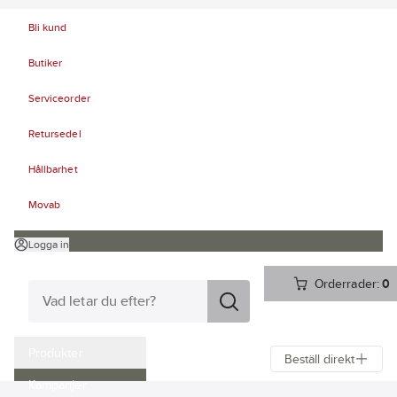
Bli kund
Butiker
Serviceorder
Retursedel
Hållbarhet
Movab
Logga in
Orderrader:
0
Produkter
Beställ direkt
Kampanjer