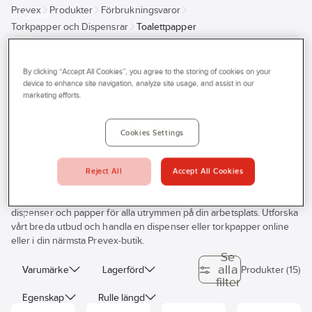
Prevex
Produkter
Förbrukningsvaror
Outlet
Torkpapper och Dispensrar
Toalettpapper
Tjänster
Toalettpapper
Bli kund
By clicking “Accept All Cookies”, you agree to the storing of cookies on your
device to enhance site navigation, analyze site usage, and assist in our
Aktuellt
marketing efforts.
Kontakta oss
Behöver du torkpapper och dispenser till din arbetsplats? Vi på
Cookies Settings
Profilshop
Prevex hjälper dig att hitta rätt papper och dispensrar till ditt arbete.
Vårt sortiment av torkpapper och dispensrar inkluderar både
Serviceverkstad
torkpapper, servetter, tvättlappar, toalettpapper, wellpapp, samt olika
Reject All
Accept All Cookies
varianter av dispensrar. Hitta rätt bland vårt utbud av dispenser och
Företagsprofilering
papper till ditt arbete. Bland vårt sortiment hittar du olika typer av
dispenser och papper för alla utrymmen på din arbetsplats. Utforska
Movab
vårt breda utbud och handla en dispenser eller torkpapper online
eller i din närmsta Prevex-butik.
Se
alla
Varumärke
Lagerförd
Produkter (15)
filter
Egenskap
Rulle längd