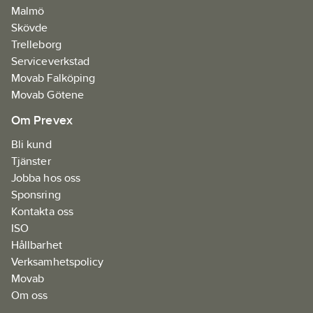
Malmö
och ett lägre
klimatavtryck.
Skövde
Trelleborg
Serviceverkstad
Movab Falköping
Movab Götene
Om Prevex
Bli kund
Tjänster
Jobba hos oss
Sponsring
Kontakta oss
ISO
Hållbarhet
Verksamhetspolicy
Movab
Om oss