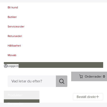
Bli kund
Butiker
Serviceorder
Retursedel
Hållbarhet
Movab
Logga in
Orderrader:
0
Produkter
Beställ direkt
Kampanjer