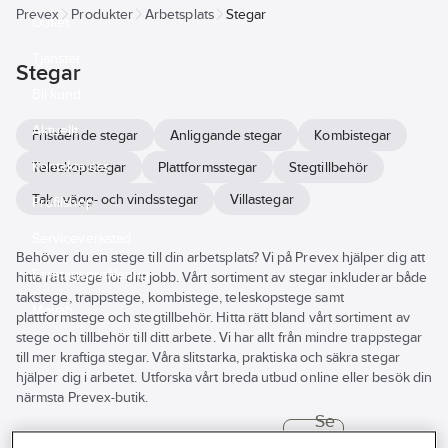
Prevex
Produkter
Arbetsplats
Stegar
Outlet
Tjänster
Stegar
Bli kund
Aktuellt
Fristående stegar
Anliggande stegar
Kombistegar
Kontakta oss
Teleskopstegar
Plattformsstegar
Stegtillbehör
Tak-, vägg- och vindsstegar
Villastegar
Profilshop
Serviceverkstad
Behöver du en stege till din arbetsplats? Vi på Prevex hjälper dig att
Företagsprofilering
hitta rätt stege för ditt jobb. Vårt sortiment av stegar inkluderar både
takstege, trappstege, kombistege, teleskopstege samt
Movab
plattformstege och stegtillbehör. Hitta rätt bland vårt sortiment av
stege och tillbehör till ditt arbete. Vi har allt från mindre trappstegar
till mer kraftiga stegar. Våra slitstarka, praktiska och säkra stegar
hjälper dig i arbetet. Utforska vårt breda utbud online eller besök din
närmsta Prevex-butik.
Se
alla
Varumärke
Lagerförd
Produkter (79)