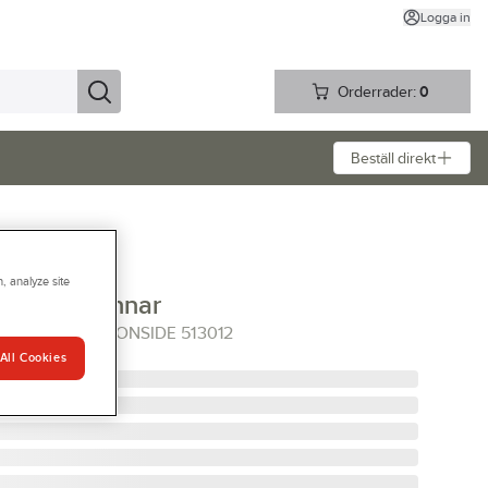
Logga in
Orderrader:
0
Beställ direkt
, analyze site
e platta pinnar
 INKL SKAFT IRONSIDE 513012
All Cookies