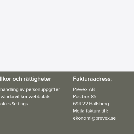
llkor och rättigheter
Fakturaadress:
handling av personuppgifter
Prevex AB
vändarvillkor webbplats
Postbox 85
694 22 Hallsberg
okies Settings
Mejla faktura till:
ekonomi@prevex.se