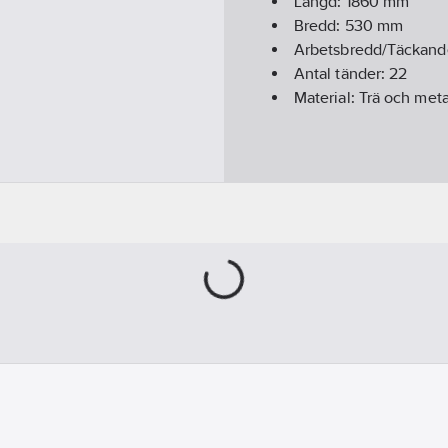
Längd:
1860
mm
Bredd:
530
mm
Arbetsbredd/Täckand
Antal tänder:
22
Material:
Trä och meta