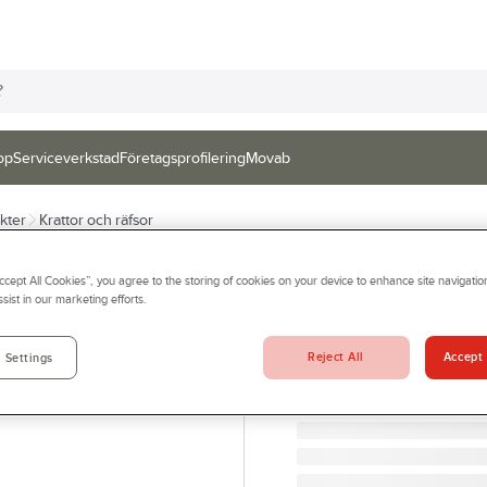
op
Serviceverkstad
Företagsprofilering
Movab
kter
Krattor och räfsor
IRONSIDE
Accept All Cookies”, you agree to the storing of cookies on your device to enhance site navigation
Lövräfsa Ironsid
sist in our marketing efforts.
LÖVRÄFSA 22 FLATA PIN
Artikelnr:
895870
Reject All
Accept 
 Settings