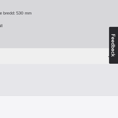
e bredd:
530
mm
ll
Feedback