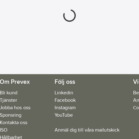
Om Prevex
Följ oss
Vi
Bli kund
Linkedin
Be
Tjänster
Facebook
An
Jobba hos oss
Instagram
Co
Sponsring
YouTube
Kontakta oss
ISO
Anmäl dig till våra mailutskick
Hållbarhet