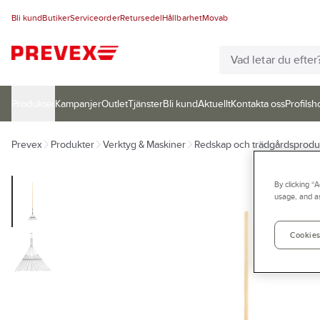
Bli kund
Butiker
Serviceorder
Retursedel
Hållbarhet
Movab
Produkter
Kampanjer
Outlet
Tjänster
Bli kund
Aktuellt
Kontakta oss
Profilsh
Prevex
Produkter
Verktyg & Maskiner
Redskap och trädgårdsprodu
By clicking “
usage, and as
Cookies