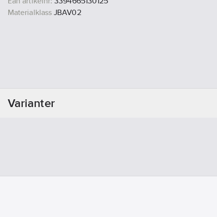
Ean artikelnr:
3394665130125
Materialklass
JBAV02
Varianter