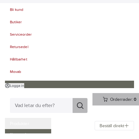
Bli kund
Butiker
Serviceorder
Retursedel
Hållbarhet
Movab
Logga in
Orderrader:
0
Produkter
Beställ direkt
Kampanjer