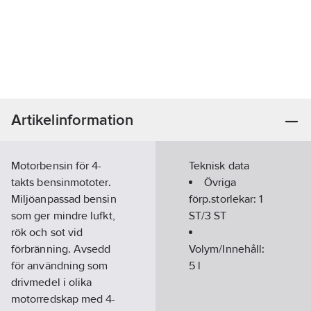
Artikelinformation
Motorbensin för 4-
Teknisk data
takts bensinmototer.
Övriga
Miljöanpassad bensin
förp.storlekar:
1
som ger mindre lufkt,
ST/3 ST
rök och sot vid
förbränning. Avsedd
Volym/Innehåll:
för användning som
5
l
drivmedel i olika
motorredskap med 4-