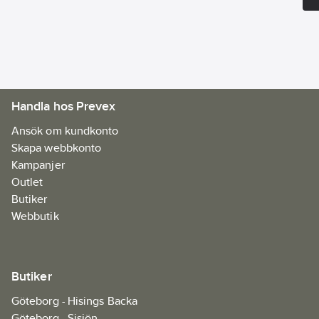
tillkommer.
Artikelnr:
79039694
Ean
7330045151225
artikelnr:
Materialklass
YAEA01
Handla hos Prevex
Ansök om kundkonto
Skapa webbkonto
Kampanjer
Outlet
Butiker
Webbutik
Butiker
Göteborg - Hisings Backa
Göteborg - Sisjön