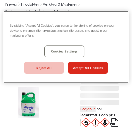
Prevex
Produkter
Verktyg & Maskiner
Outlet
Redskap och trädgårdsprodukter
Bensin
Tjänster
By clicking “Accept All Cookies”, you agree to the storing of cookies on your
Q8OILS
Bli kund
device to enhance site navigation, analyze site usage, and assist in our
Alkylatbensin
marketing efforts.
Aktuellt
Q8 4T
MOTORBENSIN
Kontakta oss
Cookies Settings
4T Q8 ALKYLATE
Profilshop
MILJÖ 5L
Reject All
Accept All Cookies
Artikelnr:
79039694
Serviceverkstad
Företagsprofilering
Movab
Logga in
för
lagerstatus och pris