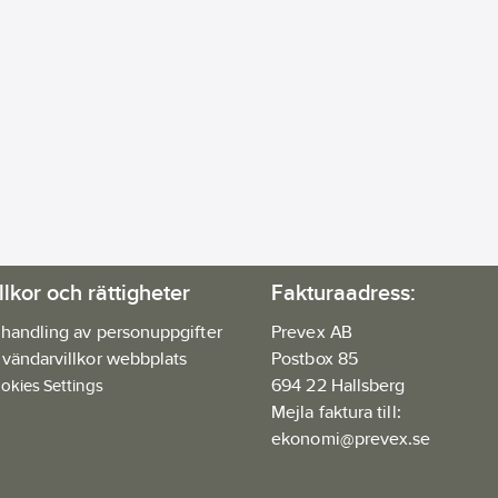
llkor och rättigheter
Fakturaadress:
handling av personuppgifter
Prevex AB
vändarvillkor webbplats
Postbox 85
694 22 Hallsberg
okies Settings
Mejla faktura till:
ekonomi@prevex.se