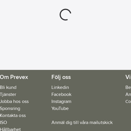
Om Prevex
Följ oss
Vi
Bli kund
Linkedin
Be
Tjänster
Facebook
An
Jobba hos oss
Instagram
Co
Sponsring
YouTube
Kontakta oss
ISO
Anmäl dig till våra mailutskick
Hållbarhet