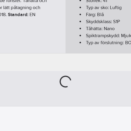
e fönster. Tåhätta och
Storlek:
41
r lätt påtagning och
Typ av sko:
Luftig
018.
Standard:
EN
Färg:
Blå
Skyddsklass:
S1P
Tåhätta:
Nano
Spiktrampskydd:
Mjuk
Typ av förslutning:
B
Läst:
Bred
ESD-testad (elektrosta
Slitsula:
Gummi
Material ovandel:
Läd
Överensstämmer me