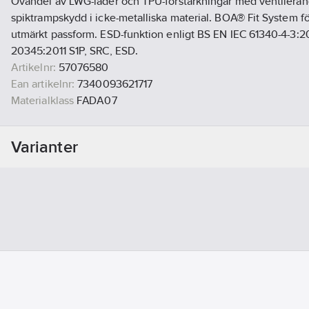
Ovandel av LWG-läder och TPU-förstärkningar med ventilerand
spiktrampskydd i icke-metalliska material. BOA® Fit System fö
utmärkt passform. ESD-funktion enligt BS EN IEC 61340-4-3:2
20345:2011 S1P, SRC, ESD.
Artikelnr:
57076580
Ean artikelnr:
7340093621717
Materialklass
FADA07
Varianter