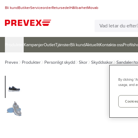
Bli kund
Butiker
Serviceorder
Retursedel
Hållbarhet
Movab
Produkter
Kampanjer
Outlet
Tjänster
Bli kund
Aktuellt
Kontakta oss
Profilsh
Prevex
Produkter
Personligt skydd
Skor
Skyddsskor
Sandaler/to
By clicking “
usage, and as
Cookies