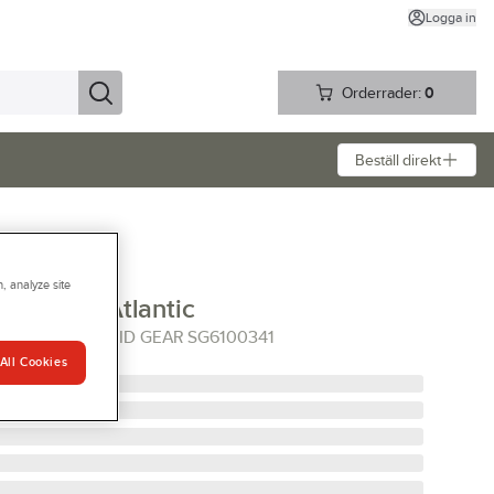
Logga in
Orderrader:
0
Beställ direkt
, analyze site
lid Gear Atlantic
C BOA 41 SOLID GEAR SG6100341
All Cookies