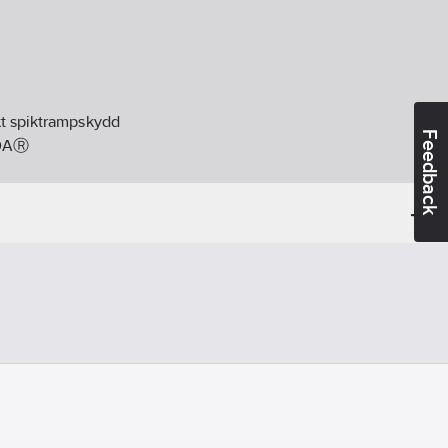
t spiktrampskydd
Feedback
OAⓇ
tisk urladdning):
Ja
er
d:
EN ISO 20345