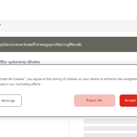
op
Serviceverkstad
Företagsprofilering
Movab
fflor spiktramp tåhätta
SOLID GEAR
Accept All Cookies”, you agree to the storing of cookies on your device to enhance site navigation
Skyddssandal So
sist in our marketing efforts.
SKYDDSSANDAL ATLANTI
Artikelnr:
57076580
Reject All
Accept 
 Settings