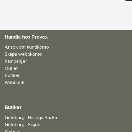
Ean
7332515544162
artikelnr:
Materialklass
FAAA14
Handla hos Prevex
Ansök om kundkonto
Skapa webbkonto
Kampanjer
Outlet
Butiker
Webbutik
Butiker
Göteborg - Hisings Backa
Göteborg - Sisjön
Varberg