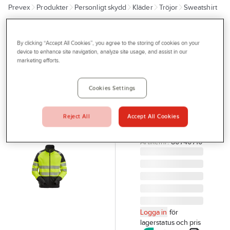
Prevex
Produkter
Personligt skydd
Kläder
Tröjor
Sweatshirt
Outlet
Tjänster
SNICKERS
WORKWEAR
By clicking “Accept All Cookies”, you agree to the storing of cookies on your
Bli kund
Sweatshirt
device to enhance site navigation, analyze site usage, and assist in our
marketing efforts.
Snickers
Aktuellt
2835 Varsel
Kontakta oss
Cookies Settings
SWEATSHIRT
Profilshop
2835 GUL/SVART
Reject All
Accept All Cookies
XXL SNICKERS
Serviceverkstad
28356604008
Företagsprofilering
Artikelnr:
80740710
Movab
Logga in
för
lagerstatus och pris