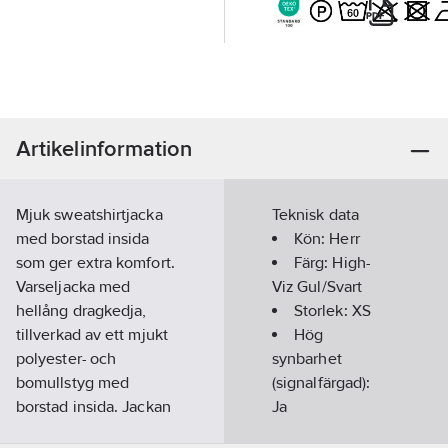
Artikelinformation
Mjuk sweatshirtjacka
Teknisk data
med borstad insida
Kön:
Herr
som ger extra komfort.
Färg:
High-
Varseljacka med
Viz Gul/Svart
hellång dragkedja,
Storlek:
XS
tillverkad av ett mjukt
Hög
polyester- och
synbarhet
bomullstyg med
(signalfärgad):
borstad insida. Jackan
Ja
har segmenterat