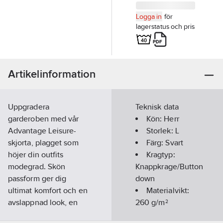
Logga in
för
lagerstatus och pris
Artikelinformation
Uppgradera
Teknisk data
garderoben med vår
Kön:
Herr
Advantage Leisure-
Storlek:
L
skjorta, plagget som
Färg:
Svart
höjer din outfits
Kragtyp:
modegrad. Skön
Knappkrage/Button
passform ger dig
down
ultimat komfort och en
Materialvikt:
avslappnad look, en
260
g/m²
skjorta som snabbt blir