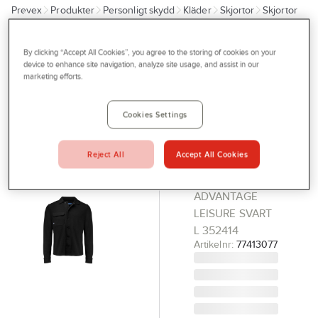
Prevex
Produkter
Personligt skydd
Kläder
Skjortor
Skjortor
Outlet
Tjänster
CUTTER & BUCK
By clicking “Accept All Cookies”, you agree to the storing of cookies on your
Skjorta
device to enhance site navigation, analyze site usage, and assist in our
Bli kund
marketing efforts.
Cutter &
Aktuellt
Buck
Cookies Settings
Kontakta oss
Advantage
Leisure
Profilshop
Reject All
Accept All Cookies
SKJORTA
Serviceverkstad
CUTTER&BUCK
Företagsprofilering
ADVANTAGE
LEISURE SVART
Movab
L 352414
Artikelnr:
77413077