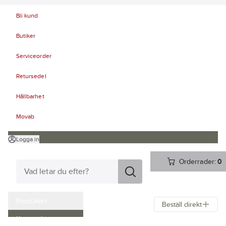
Bli kund
Butiker
Serviceorder
Retursedel
Hållbarhet
Movab
Logga in
Orderrader:
0
Produkter
Beställ direkt
Kampanjer