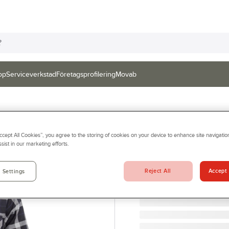
op
Serviceverkstad
Företagsprofilering
Movab
SNICKERS WORKWEAR
Accept All Cookies”, you agree to the storing of cookies on your device to enhance site navigation
Flanellskjorta S
sist in our marketing efforts.
FLANELLSKJORTA SVART
Artikelnr:
34080120
Reject All
Accept 
 Settings