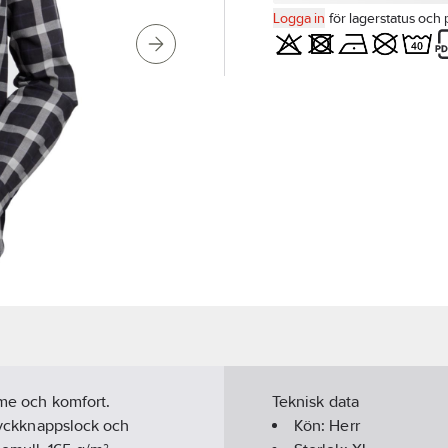
Logga in
för lagerstatus och 
rme och komfort.
Teknisk data
tryckknappslock och
Kön:
Herr