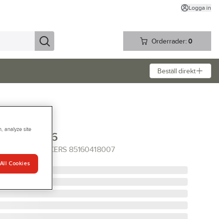
Logga in
Orderrader:
0
Beställ direkt
, analyze site
nickers 8516
/GRÅ XL SNICKERS 85160418007
All Cookies