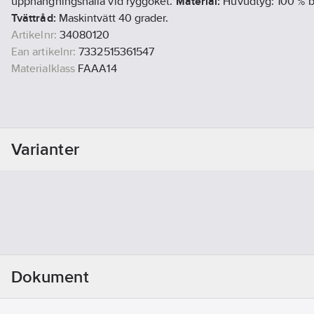
upphängningshälla vid ryggoket.
Material:
Huvudtyg: 100 % b
Tvättråd:
Maskintvätt 40 grader.
Artikelnr:
34080120
Ean artikelnr:
7332515361547
Materialklass
FAAA14
Varianter
Dokument