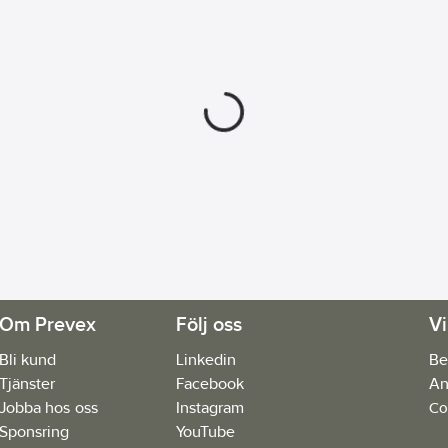
Om Prevex
Följ oss
Vi
Bli kund
Linkedin
Be
Tjänster
Facebook
An
Jobba hos oss
Instagram
Co
Sponsring
YouTube