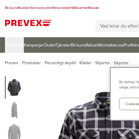
Bli kund
Butiker
Serviceorder
Retursedel
Hållbarhet
Movab
Produkter
Kampanjer
Outlet
Tjänster
Bli kund
Aktuellt
Kontakta oss
Profilsh
Prevex
Produkter
Personligt skydd
Kläder
Skjortor
Skjortor
By clicking “
usage, and as
Cookies