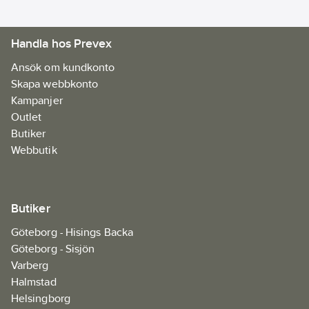
EN ISO 20471 klass 3
Dragkedja
Artikelnr:
68088855
Hälsa &
Handla hos Prevex
Ean
Säkerhet:
7340098913800
artikelnr:
Reducerad sikt
Ansök om kundkonto
Materialklass
FAAA17
Skapa webbkonto
Kampanjer
Outlet
Butiker
Webbutik
Butiker
Göteborg - Hisings Backa
Göteborg - Sisjön
Varberg
Halmstad
Helsingborg