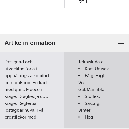
Artikelinformation
Designad och
Teknisk data
utvecklad för att
Kön:
Unisex
uppnå högsta komfort
Färg:
High-
och funktion. Fodrad
Viz
med quilt. Fleece i
Gul/Marinblå
krage. Dragkedja upp i
Storlek:
L
krage. Reglerbar
Säsong:
löstagbar huva. Två
Vinter
bröstfickor med
Hög
dragkedjor. Ena
synbarhet