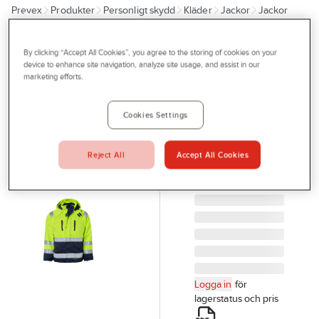
Prevex
Produkter
Personligt skydd
Kläder
Jackor
Jackor
Outlet
Tjänster
TOP SWEDE
By clicking “Accept All Cookies”, you agree to the storing of cookies on your
Vinterjacka
device to enhance site navigation, analyze site usage, and assist in our
Bli kund
marketing efforts.
Top Swede
Aktuellt
131
Cookies Settings
Kontakta oss
VINTERJACKA
TOPSWEDE 131 L
Profilshop
HIVIZ GUL/MARIN
Reject All
Accept All Cookies
Serviceverkstad
KL.3 1000695
Artikelnr:
68088855
Företagsprofilering
Movab
Logga in
för
lagerstatus och pris