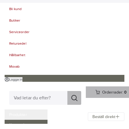
Bli kund
Butiker
Serviceorder
Retursedel
Hållbarhet
Movab
Logga in
Orderrader:
0
Produkter
Beställ direkt
Kampanjer