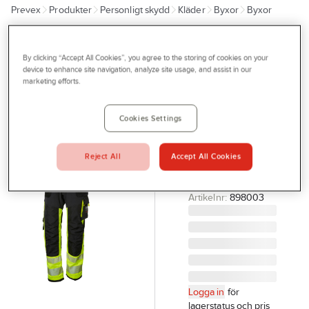
Prevex
Produkter
Personligt skydd
Kläder
Byxor
Byxor
Outlet
Tjänster
HELLY HANSEN
Midjebyxa
By clicking “Accept All Cookies”, you agree to the storing of cookies on your
Bli kund
device to enhance site navigation, analyze site usage, and assist in our
Helly Hansen
marketing efforts.
Aktuellt
77471 ICU
Kontakta oss
HANTVERKSBYXA
Cookies Settings
ICU GUL/GRÅ
Profilshop
C46 HELLY
Reject All
Accept All Cookies
Serviceverkstad
HANSEN 77471-
369-C46
Företagsprofilering
Artikelnr:
898003
Movab
Logga in
för
lagerstatus och pris