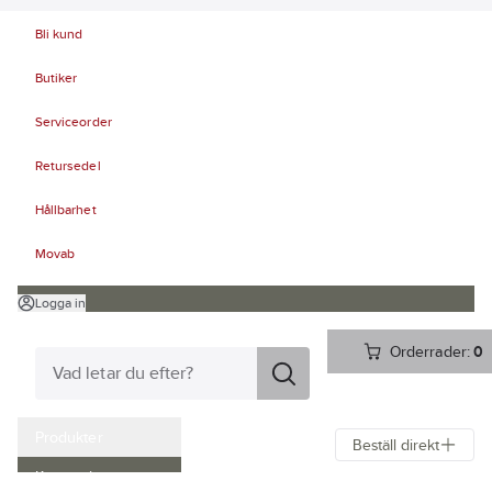
Bli kund
Butiker
Serviceorder
Retursedel
Hållbarhet
Movab
Logga in
Orderrader:
0
Produkter
Beställ direkt
Kampanjer