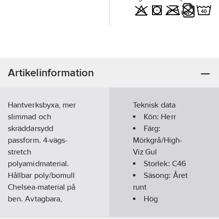
Artikelinformation
Hantverksbyxa, mer
Teknisk data
slimmad och
Kön:
Herr
skräddarsydd
Färg:
passform. 4-vägs-
Mörkgrå/High-
stretch
Viz Gul
polyamidmaterial.
Storlek:
C46
Hållbar poly/bomull
Säsong:
Året
Chelsea-material på
runt
ben. Avtagbara,
Hög
elastiska hängande
synbarhet