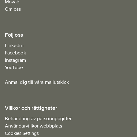
Movab
15% Cotton - 315 g/m² -
Om oss
Reinforcement: 100%
Polyamide - 220 g/m².
Tvättråd:
40°C.
Standard:
EN ISO
Följ oss
20471:2013 klass 1.
Linkedin
Artikelnr:
898003
Facebook
Ean
7040055116625
Instagram
artikelnr:
YouTube
Materialklass
FAAA09
Anmäl dig till våra mailutskick
Villkor och rättigheter
Behandling av personuppgifter
Användarvillkor webbplats
Cookies Settings