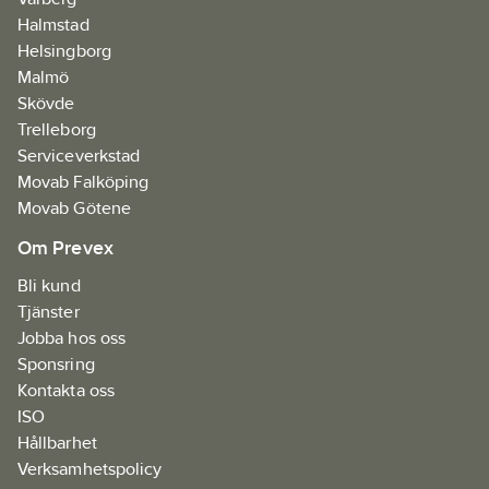
Tumstocksficka med
Halmstad
Cordura®-förstärkning.
Helsingborg
Cordura®-förstärkning
Malmö
på knän. Förböjda
Skövde
knän för optimal
Trelleborg
rörlighet.
Serviceverkstad
Knäskyddsfickor
Movab Falköping
tillgängliga från
Movab Götene
insidan.
Om Prevex
Knäskyddsposition
Bli kund
kan justeras 5 cm för
Tjänster
optimal rörlighet.
Jobba hos oss
Möjlighet att öka
Sponsring
benlängden med 5
Kontakta oss
cm.
Material:
Main
ISO
fabric: 93% Polyamide,
Hållbarhet
7% Elastane - 310 g/m²
Verksamhetspolicy
- Hi vis: 85% Polyester,