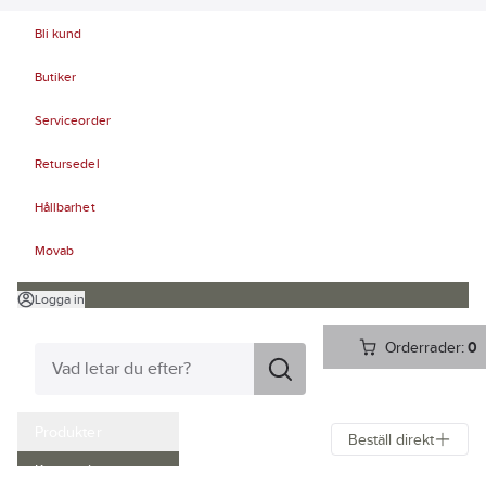
Bli kund
Butiker
Serviceorder
Retursedel
Hållbarhet
Movab
Logga in
Orderrader:
0
Produkter
Beställ direkt
Kampanjer