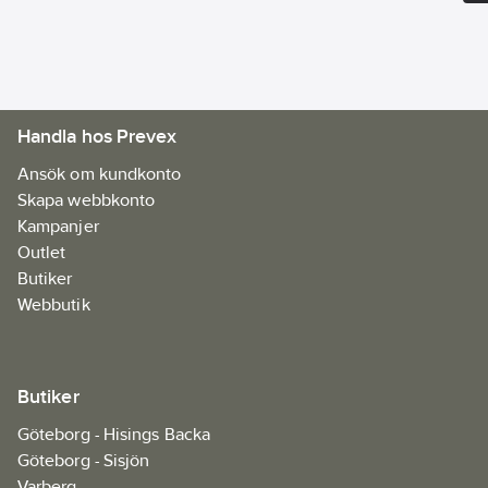
plain, 166 g/m².
Artikelnr:
893137
Ean
7330509465592
artikelnr:
Materialklass
FAAA04
Handla hos Prevex
Ansök om kundkonto
Skapa webbkonto
Kampanjer
Outlet
Butiker
Webbutik
Butiker
Göteborg - Hisings Backa
Göteborg - Sisjön
Varberg