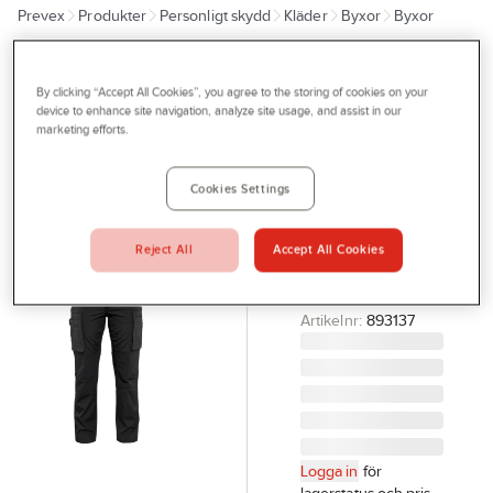
Prevex
Produkter
Personligt skydd
Kläder
Byxor
Byxor
Outlet
Tjänster
BLÅKLÄDER
Midjebyxa
By clicking “Accept All Cookies”, you agree to the storing of cookies on your
Bli kund
device to enhance site navigation, analyze site usage, and assist in our
Blåkläder
marketing efforts.
Aktuellt
7159-1845
Kontakta oss
Dam
Cookies Settings
BYXA STRETCH
Profilshop
DAM SVART C36
Reject All
Accept All Cookies
Serviceverkstad
BLÅKLÄDER
715918459900C36
Företagsprofilering
Artikelnr:
893137
Movab
Logga in
för