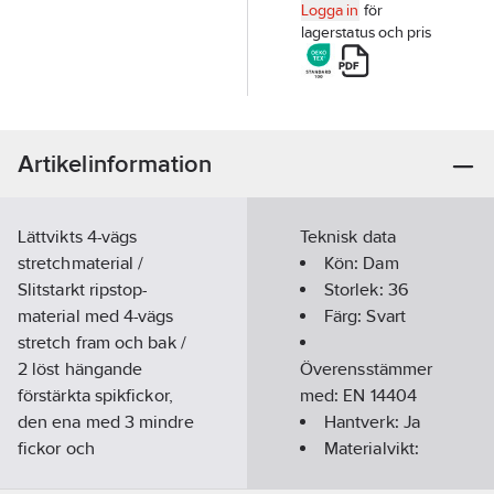
Logga in
för
lagerstatus och pris
Artikelinformation
Lättvikts 4-vägs
Teknisk data
stretchmaterial /
Kön:
Dam
Slitstarkt ripstop-
Storlek:
36
material med 4-vägs
Färg:
Svart
stretch fram och bak /
2 löst hängande
Överensstämmer
förstärkta spikfickor,
med:
EN 14404
den ena med 3 mindre
Hantverk:
Ja
fickor och
Materialvikt:
verktygshällor, den
205
g/m²