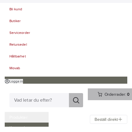
Bli kund
Butiker
Serviceorder
Retursedel
Hållbarhet
Movab
Logga in
Orderrader:
0
Produkter
Beställ direkt
Kampanjer