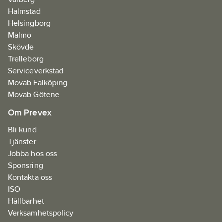
(9200 KP) / OEKO-
Halmstad
TEX®-certifierad.
Helsingborg
PFAS-fri
Malmö
Artikelnr:
Skövde
987257
Ean
Trelleborg
7322303201087
artikelnr:
Serviceverkstad
Materialklass
Movab Falköping
FAAA06
Movab Götene
Om Prevex
Bli kund
Tjänster
Jobba hos oss
Sponsring
Kontakta oss
ISO
Hållbarhet
Verksamhetspolicy