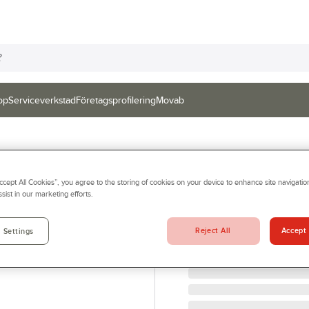
op
Serviceverkstad
Företagsprofilering
Movab
HELLY HANSEN
Accept All Cookies”, you agree to the storing of cookies on your device to enhance site navigation
Midjebyxa Hell
sist in our marketing efforts.
BYXA 77445 CHELSEA E
Artikelnr:
916443
Reject All
Accept 
 Settings