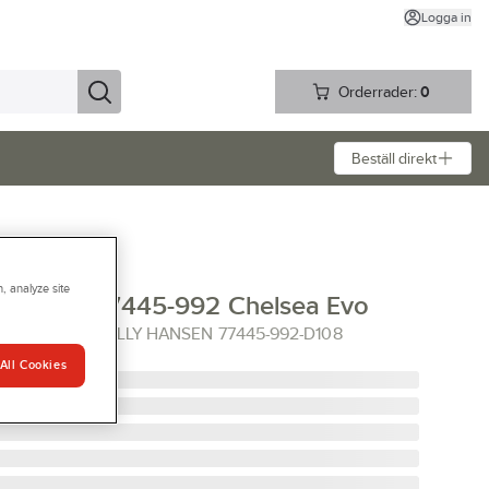
Logga in
Orderrader:
0
Beställ direkt
, analyze site
y Hansen 77445-992 Chelsea Evo
VO SV D108 HELLY HANSEN 77445-992-D108
All Cookies