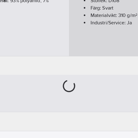
rial:
93% polyamid, 7%
Storlek:
D108
Färg:
Svart
Materialvikt:
310
g/m²
Industri/Service:
Ja