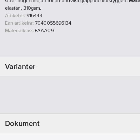
sitter högt i midjan för att undvika glapp vid korsryggen.
Mate
elastan, 310gsm.
Artikelnr:
916443
Ean artikelnr:
7040055696134
Materialklass
FAAA09
Varianter
Dokument