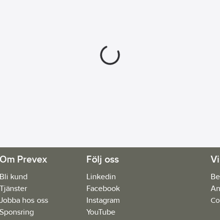
Om Prevex
Följ oss
Vi
Bli kund
Linkedin
Be
Tjänster
Facebook
An
Jobba hos oss
Instagram
Co
Sponsring
YouTube