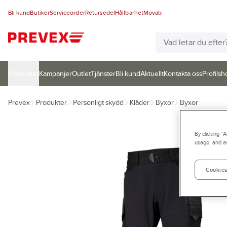
Bli kund
Butiker
Serviceorder
Retursedel
Hållbarhet
Movab
Produkter
Kampanjer
Outlet
Tjänster
Bli kund
Aktuellt
Kontakta oss
Profilsh
Prevex
Produkter
Personligt skydd
Kläder
Byxor
Byxor
By clicking “
usage, and as
Cookies