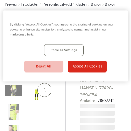
Prevex
Produkter
Personligt skydd
Kläder
Byxor
Byxor
Outlet
Tjänster
HELLY HANSEN
Midjebyxa
By clicking “Accept All Cookies”, you agree to the storing of cookies on your
Bli kund
device to enhance site navigation, analyze site usage, and assist in our
Helly
marketing efforts.
Aktuellt
Hansen
Kontakta oss
Alna 2.0
Cookies Settings
77428
Profilshop
MIDJEBYXA
Reject All
Accept All Cookies
Serviceverkstad
ALNA 4X KL2
Företagsprofilering
GUL C54 HELLY
HANSEN 77428-
Movab
369-C54
Artikelnr:
71607742