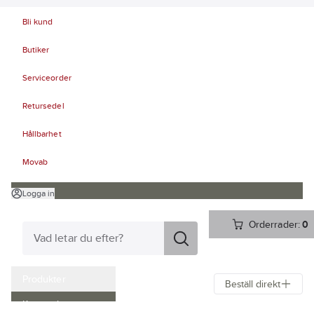
Bli kund
Butiker
Serviceorder
Retursedel
Hållbarhet
Movab
Logga in
Orderrader:
0
Produkter
Beställ direkt
Kampanjer