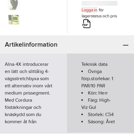
Logga in
för
lagerstatus och pris
Artikelinformation
Alna 4X introducerar
Teknisk data
en lätt och slittålig 4-
Övriga
vägsstretchbyxa som
förp.storlekar:
1
ett alternativ inom vårt
PAR/10 PAR
medium prissegment.
Kön:
Herr
Med Cordura
Färg:
High-
föstärkningar och
Viz Gul
knäskydd som du
Storlek:
C54
kommer åt från
Säsong:
Året
utsidan av byxan, samt
runt