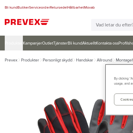
Bli kund
Butiker
Serviceorder
Retursedel
Hållbarhet
Movab
Produkter
Kampanjer
Outlet
Tjänster
Bli kund
Aktuellt
Kontakta oss
Profilsh
Prevex
Produkter
Personligt skydd
Handskar
Allround
Montageh
By clicking “
usage, and as
Cookies