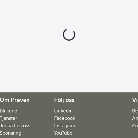
Om Prevex
Följ oss
Vi
Bli kund
Linkedin
Be
Tjänster
Facebook
An
Jobba hos oss
Instagram
Co
Sponsring
YouTube