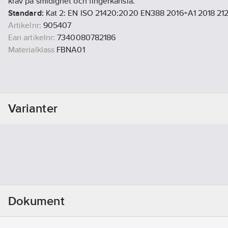
krav på smidighet och fingerkänsla.
Standard:
Kat 2: EN ISO 21420:2020 EN388 2016+A1 2018 21
Artikelnr:
905407
Ean artikelnr:
7340080782186
Materialklass
FBNA01
Varianter
Dokument