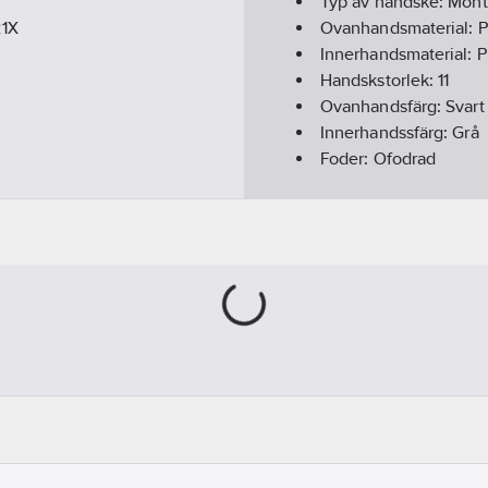
Typ av handske:
Mont
21X
Ovanhandsmaterial:
P
Innerhandsmaterial:
P
Handskstorlek:
11
Ovanhandsfärg:
Svart
Innerhandssfärg:
Grå
Foder:
Ofodrad
Överensstämmer me
Kromfri:
Ja
Typ av förslutning/st
Funktion:
Fingertoppsf
Muddtyp:
Handledslå