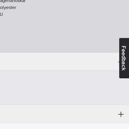
agehandskar
olyester
U
Feedback
d:
EN ISO 21420, EN 388
ängning:
Kardborreband
örstärkt, kardborreknäppning, tvättbar, kromfri
ng