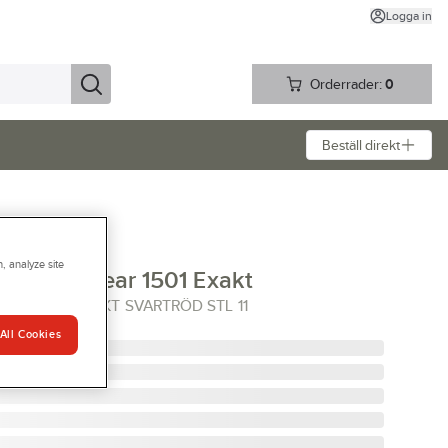
Logga in
Orderrader:
0
Beställ direkt
, analyze site
 Activewear 1501 Exakt
VEWEAR EXAKT SVARTRÖD STL 11
All Cookies