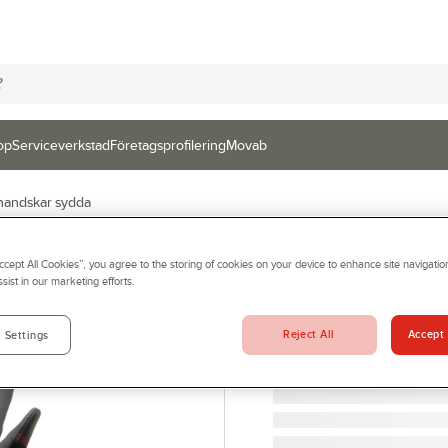
op
Serviceverkstad
Företagsprofilering
Movab
andskar sydda
ACTIVEWEAR
Accept All Cookies”, you agree to the storing of cookies on your device to enhance site navigation
Montagehandske
sist in our marketing efforts.
MONTAGEHANDSKE ACTI
Artikelnr:
905407
Reject All
Accept 
 Settings