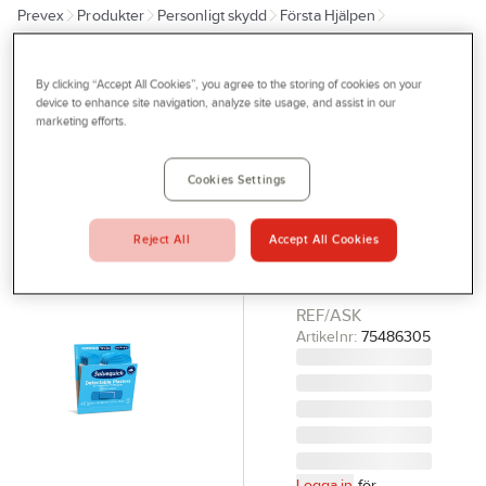
Prevex
Produkter
Personligt skydd
Första Hjälpen
Outlet
Förbandsmaterial
Förbandsmaterial
Tjänster
By clicking “Accept All Cookies”, you agree to the storing of cookies on your
SALVEQUICK
Bli kund
device to enhance site navigation, analyze site usage, and assist in our
Plåster
marketing efforts.
Aktuellt
Salvequick
Mix Blue
Kontakta oss
Cookies Settings
PLÅSTER
Profilshop
SALVEQUICK MIX
Reject All
Accept All Cookies
Serviceverkstad
BLUE DETECT
REFILL. 6
Företagsprofilering
REF/ASK
Movab
Artikelnr:
75486305
Logga in
för