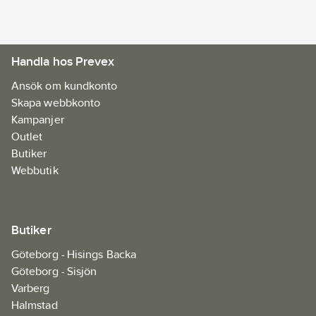
Innehåll:
Varje refill innehåller
30 plåster (15 st 63x39
Handla hos Prevex
(22) mm och 15 st
72x19 mm) 6
Ansök om kundkonto
refiller/ask.
Skapa webbkonto
Artikelnr:
75486305
Kampanjer
Ean
Outlet
7310610019310
artikelnr:
Butiker
Materialklass
FBRA01
Webbutik
Butiker
Göteborg - Hisings Backa
Göteborg - Sisjön
Varberg
Halmstad