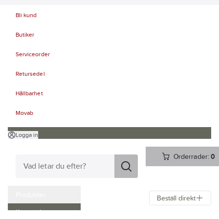
Bli kund
Butiker
Serviceorder
Retursedel
Hållbarhet
Movab
Logga in
Orderrader:
0
Produkter
Beställ direkt
Kampanjer