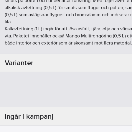
smuts på botten och underlättar förvaring. Med följer även 
alkalisk avfettning (0,5 L) för smuts som flugor och pollen, sa
(0,5 L) som avlägsnar flygrost och bromsdamm och indikerar r
lila.
Kallavfettning (1 L) ingår för att lösa asfalt, tjära, olja och väg
yta. Paketet innehåller också Mango Multirengöring (0,5 L) et
både interiör och exteriör som är skonsamt mot flera material.
För själva tvätten ingår en mikrofiberklädd Bubble Wash Pa
Mango‑schampo (0,5 L). Den medföljande torkduken i storle
Varianter
stora mängder vatten och lämnar ytan torr. Fyra sprutmunstyc
applicering av vätskorna.
Artikelnr:
86339396
Ean artikelnr:
7333397006632
Materialklass
ZAXA04
Ingår i kampanj