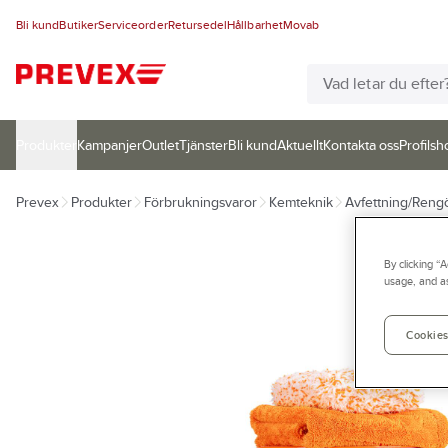
Bli kund
Butiker
Serviceorder
Retursedel
Hållbarhet
Movab
Produkter
Kampanjer
Outlet
Tjänster
Bli kund
Aktuellt
Kontakta oss
Profilsh
Prevex
Produkter
Förbrukningsvaror
Kemteknik
Avfettning/Reng
By clicking “
usage, and as
Cookies