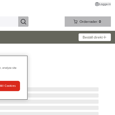
Logga in
Orderrader:
0
Beställ direkt
, analyze site
All Cookies