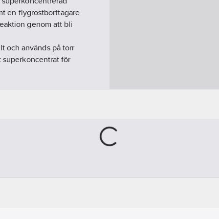
en superkoncentrerad
mt en flygrostborttagare
eaktion genom att bli
salt och används på torr
t superkoncentrat för
d och ett högskummande
k 50×80 cm absorberar
ken ingår för enkel