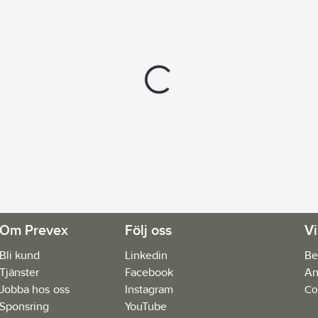
Om Prevex
Följ oss
Vi
Bli kund
Linkedin
Be
Tjänster
Facebook
An
Jobba hos oss
Instagram
Co
Sponsring
YouTube