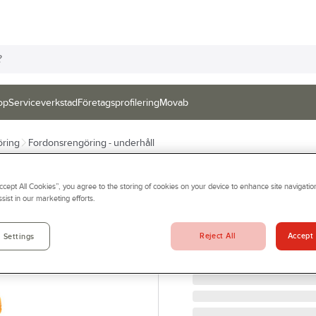
op
Serviceverkstad
Företagsprofilering
Movab
öring
Fordonsrengöring - underhåll
GÖRDETMEDRW
Accept All Cookies”, you agree to the storing of cookies on your device to enhance site navigation
Startpaket RW
sist in our marketing efforts.
STARTPAKET RW
Artikelnr:
86339396
Reject All
Accept 
 Settings