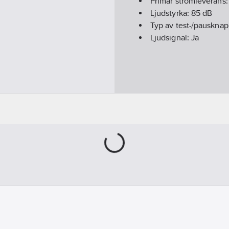
Primär strömleverans
Ljudstyrka:
85
dB
Typ av test-/pauskna
Ljudsignal:
Ja