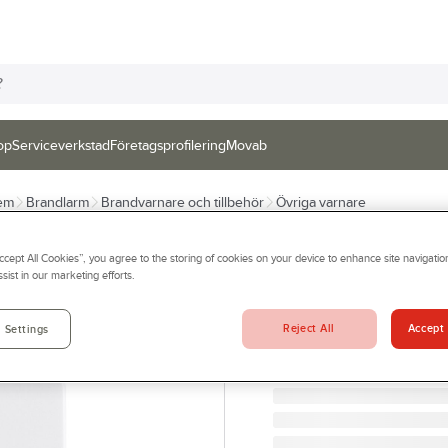
op
Serviceverkstad
Företagsprofilering
Movab
tem
Brandlarm
Brandvarnare och tillbehör
Övriga varnare
HOUSEGARD
Accept All Cookies”, you agree to the storing of cookies on your device to enhance site navigation
Gasvarnare Hou
sist in our marketing efforts.
GASVARNARE 12V + 23
Artikelnr:
81397087
Reject All
Accept 
 Settings