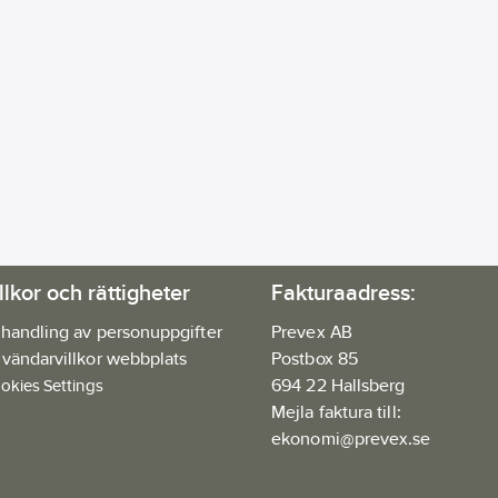
llkor och rättigheter
Fakturaadress:
handling av personuppgifter
Prevex AB
vändarvillkor webbplats
Postbox 85
694 22 Hallsberg
okies Settings
Mejla faktura till:
ekonomi@prevex.se