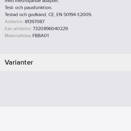
med medföljande adapter.
Test- och pausfunktion.
Testad och godkänd, CE, EN 50194-1:2009.
Artikelnr:
81397087
Ean artikelnr:
7320896040229
Materialklass
FBBA01
Varianter