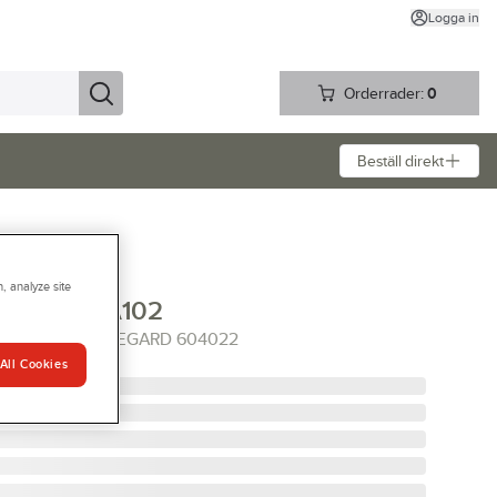
Logga in
Orderrader:
0
Beställ direkt
, analyze site
segard GA102
0V GA102 HOUSEGARD 604022
All Cookies