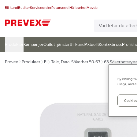
Bli kund
Butiker
Serviceorder
Retursedel
Hållbarhet
Movab
Produkter
Kampanjer
Outlet
Tjänster
Bli kund
Aktuellt
Kontakta oss
Profilsh
Prevex
Produkter
El
Tele, Data, Säkerhet 50-63
63 Säkerhetssys
By clicking “
usage, and as
Cookies