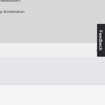
:
Nätansluten
pp:
Kombination
Feedback