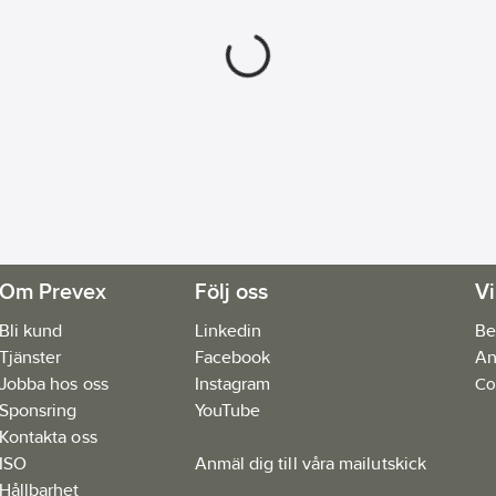
Om Prevex
Följ oss
Vi
Bli kund
Linkedin
Be
Tjänster
Facebook
An
Jobba hos oss
Instagram
Co
Sponsring
YouTube
Kontakta oss
ISO
Anmäl dig till våra mailutskick
Hållbarhet