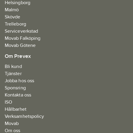
Helsingborg
avdelare som gör det
Malmö
möjligt att anpassa
Skövde
lådan efter innehållet
Trelleborg
Metallförstärkta hörn
Serviceverkstad
Konstruerad av
Movab Falköping
slagtåliga polymer för
Movab Götene
bättre hållbarhet på
Om Prevex
arbetsplatsen
En del av det
Bli kund
moduluppbyggda
Tjänster
PACKOUT
Jobba hos oss
förvaringssystemet
Sponsring
Artikelnr:
987371
Kontakta oss
Materialklass
JGIA07
ISO
Hållbarhet
Verksamhetspolicy
Movab
Om oss