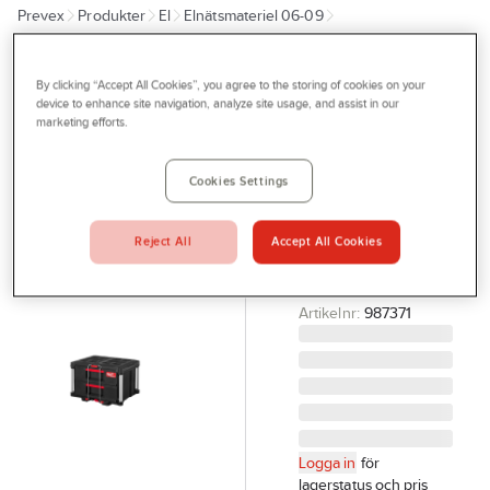
Prevex
Produkter
El
Elnätsmateriel 06-09
Outlet
08 Förbindningsmateriel
Förvaringslådor & övrig tillbehör
Tjänster
By clicking “Accept All Cookies”, you agree to the storing of cookies on your
MILWAUKEE
Bli kund
device to enhance site navigation, analyze site usage, and assist in our
Förvaringsbox
marketing efforts.
Aktuellt
Milwaukee 2
lådor Packout
Kontakta oss
Cookies Settings
FÖRVARINGSBOX 2
Profilshop
LÅDOR PACKOUT
Reject All
Accept All Cookies
Serviceverkstad
MILWAUKEE
4932472129
Företagsprofilering
Artikelnr:
987371
Movab
Logga in
för
lagerstatus och pris