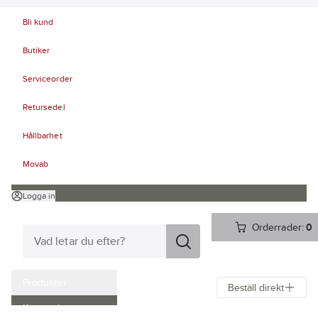
Bli kund
Butiker
Serviceorder
Retursedel
Hållbarhet
Movab
Logga in
Orderrader:
0
Produkter
Beställ direkt
Kampanjer