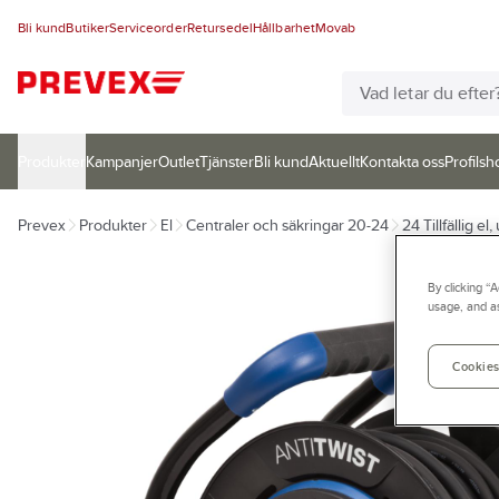
Bli kund
Butiker
Serviceorder
Retursedel
Hållbarhet
Movab
Produkter
Kampanjer
Outlet
Tjänster
Bli kund
Aktuellt
Kontakta oss
Profilsh
Prevex
Produkter
El
Centraler och säkringar 20-24
24 Tillfällig e
By clicking “
usage, and as
Cookies