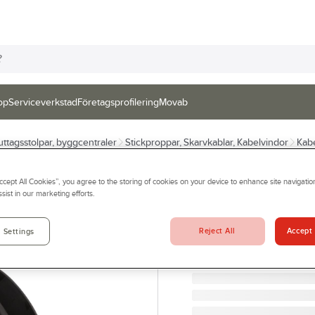
op
Serviceverkstad
Företagsprofilering
Movab
l, uttagsstolpar, byggcentraler
Stickproppar, Skarvkablar, Kabelvindor
Kab
GELIA
Accept All Cookies”, you agree to the storing of cookies on your device to enhance site navigation
Kabelvinda, Fast
sist in our marketing efforts.
KABELVINDA FAST NAV 2
Artikelnr:
914025
Reject All
Accept 
 Settings