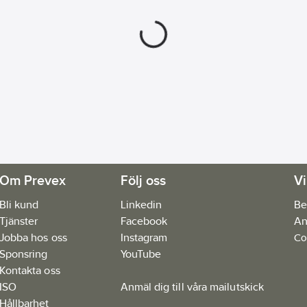
Om Prevex
Följ oss
Vi
Bli kund
Linkedin
Be
Tjänster
Facebook
An
Jobba hos oss
Instagram
Co
Sponsring
YouTube
Kontakta oss
ISO
Anmäl dig till våra mailutskick
Hållbarhet