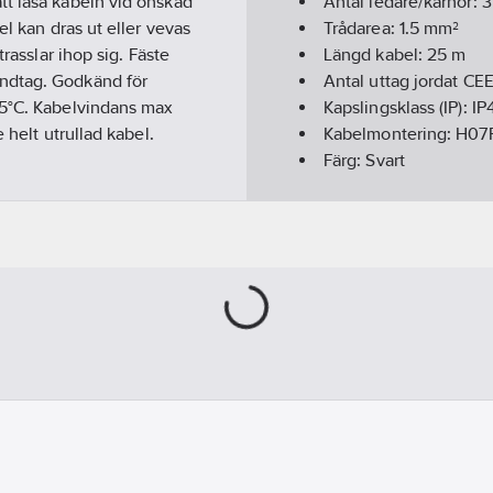
tt låsa kabeln vid önskad
Antal ledare/kärnor:
3
el kan dras ut eller vevas
Trådarea:
1.5
mm²
rasslar ihop sig. Fäste
Längd kabel:
25
m
andtag. Godkänd för
Antal uttag jordat CEE
25°C. Kabelvindans max
Kapslingsklass (IP):
IP
 helt utrullad kabel.
Kabelmontering:
H07
Färg:
Svart