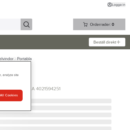
Logga in
Orderrader:
0
Beställ direkt
elvindor
Portabla
, analyze site
 nav Gelia
5M 3G1.5 GELIA 4021594251
All Cookies