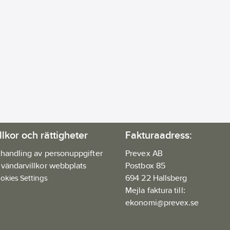
llkor och rättigheter
Fakturaadress:
handling av personuppgifter
Prevex AB
vändarvillkor webbplats
Postbox 85
694 22 Hallsberg
okies Settings
Mejla faktura till:
ekonomi@prevex.se