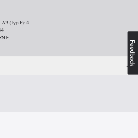
 7/3 (Typ F):
4
44
RN-F
Feedback