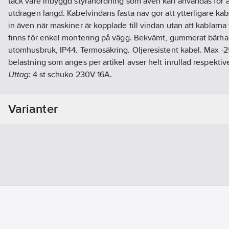
tack vare inbyggd styranordning som även kan användas för a
utdragen längd. Kabelvindans fasta nav gör att ytterligare kab
in även när maskiner är kopplade till vindan utan att kablarna t
finns för enkel montering på vägg. Bekvämt, gummerat bärh
utomhusbruk, IP44. Termosäkring. Oljeresistent kabel. Max -
belastning som anges per artikel avser helt inrullad respektive
Uttag:
4 st schuko 230V 16A.
Artikelnr:
914025
Ean artikelnr:
7318270107224
Varianter
Materialklass
XAQA01