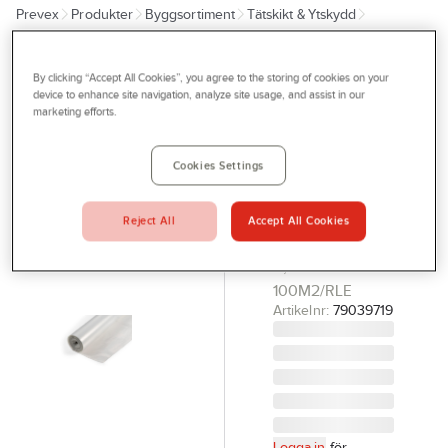
Prevex
Produkter
Byggsortiment
Tätskikt & Ytskydd
Outlet
Skyddspapp & Täckfolie
Tjänster
By clicking “Accept All Cookies”, you agree to the storing of cookies on your
TECCA
Bli kund
device to enhance site navigation, analyze site usage, and assist in our
Täckfolie
marketing efforts.
Aktuellt
Tecca
Transparent
Kontakta oss
Cookies Settings
PLASTFOLIE
Profilshop
TÄCKPLAST
Reject All
Accept All Cookies
Serviceverkstad
TRANSP.
0,07MM 2X50M
Företagsprofilering
100M2/RLE
Movab
Artikelnr:
79039719
Logga in
för