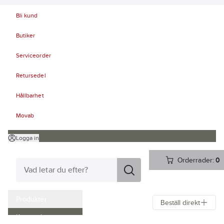
Bli kund
Butiker
Serviceorder
Retursedel
Hållbarhet
Movab
Logga in
Orderrader:
0
Produkter
Beställ direkt
Kampanjer