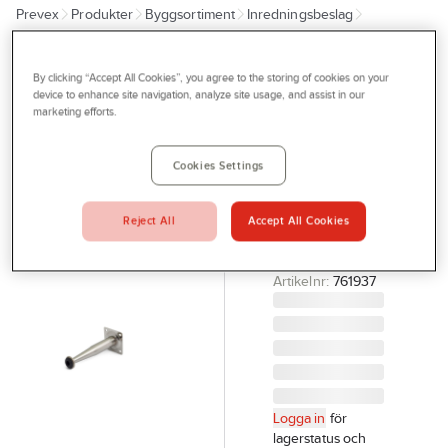
Prevex
Produkter
Byggsortiment
Inredningsbeslag
Outlet
Skåp- och lådbeslag
Bordsben
Tjänster
By clicking “Accept All Cookies”, you agree to the storing of cookies on your
HABO
Bli kund
device to enhance site navigation, analyze site usage, and assist in our
Bordsben
marketing efforts.
Aktuellt
Habo 602
BORDSBEN
Kontakta oss
Cookies Settings
602
Profilshop
MATTNICKEL
Reject All
Accept All Cookies
KON 10 HABO
Serviceverkstad
14818
Företagsprofilering
Artikelnr:
761937
Movab
Logga in
för
lagerstatus och