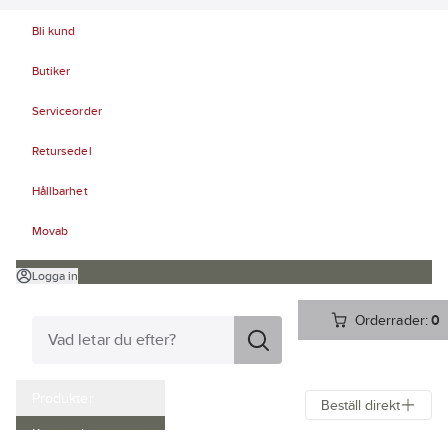
Bli kund
Butiker
Serviceorder
Retursedel
Hållbarhet
Movab
Logga in
Orderrader:
0
Produkter
Beställ direkt
Kampanjer