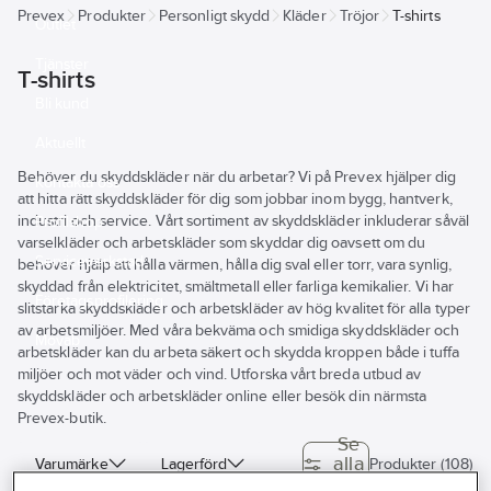
Prevex
Produkter
Personligt skydd
Kläder
Tröjor
T-shirts
Outlet
Tjänster
T-shirts
Bli kund
Aktuellt
Behöver du skyddskläder när du arbetar? Vi på Prevex hjälper dig
Kontakta oss
att hitta rätt skyddskläder för dig som jobbar inom bygg, hantverk,
industri och service. Vårt sortiment av skyddskläder inkluderar såväl
Profilshop
varselkläder och arbetskläder som skyddar dig oavsett om du
Serviceverkstad
behöver hjälp att hålla värmen, hålla dig sval eller torr, vara synlig,
skyddad från elektricitet, smältmetall eller farliga kemikalier. Vi har
Företagsprofilering
slitstarka skyddskläder och arbetskläder av hög kvalitet för alla typer
av arbetsmiljöer. Med våra bekväma och smidiga skyddskläder och
Movab
arbetskläder kan du arbeta säkert och skydda kroppen både i tuffa
miljöer och mot väder och vind. Utforska vårt breda utbud av
skyddskläder och arbetskläder online eller besök din närmsta
Prevex-butik.
Se
alla
Varumärke
Lagerförd
Produkter (108)
filter