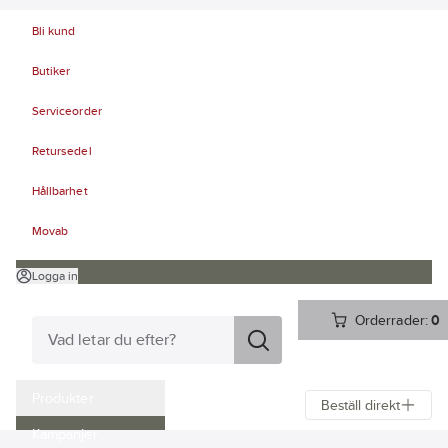
Bli kund
Butiker
Serviceorder
Retursedel
Hållbarhet
Movab
Logga in
Orderrader:
0
Produkter
Beställ direkt
Kampanjer