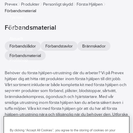
Prevex
Produkter
Personligt skydd
Första Hjälpen
Outlet
Förbandsmaterial
Tjänster
Förbandsmaterial
Bli kund
Aktuellt
Förbandslådor
Förbandstavlor
Brännskador
Kontakta oss
Förbandsmaterial
Profilshop
Serviceverkstad
Behöver du första hjälpen-utrustning där du arbetar? Vi på Prevex
hjälper dig att hitta rätt produkter inom första hjälpen till ditt jobb.
Företagsprofilering
Vårt sortiment inkluderar både kompletta kit med första hjälpen och
separata produkter som förband, plåster, blodstoppar, sårtvätt,
Movab
brännskadekompress, ögondusch och hjärtstartare. Med vår
smidiga utrustning inom första hjälpen kan du arbeta säkert även i
tuffa miljöer. Våra kit med första hjälpen gör att du har all första
hjälpen-utrustning nära och tillgänglig när du behöver den. Utforska
vårt breda sortiment inom första hjälpen online eller besök din
närmsta Prevex-butik.
By clicking “Accept All Cookies”, you agree to the storing of cookies on your