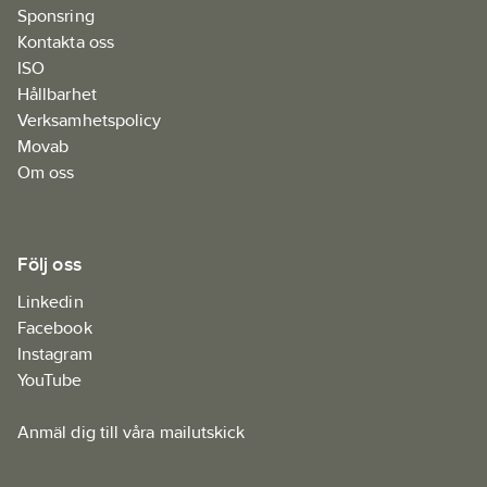
skärkniv
Sponsring
- Enkelt att se
Kontakta oss
när
påfyllning
ISO
behövs
Hållbarhet
- Låst
Verksamhetspolicy
dispenser
som enkelt
Movab
öppnas med
Om oss
refillnyckel
Följ oss
Linkedin
Facebook
Instagram
YouTube
Anmäl dig till våra mailutskick