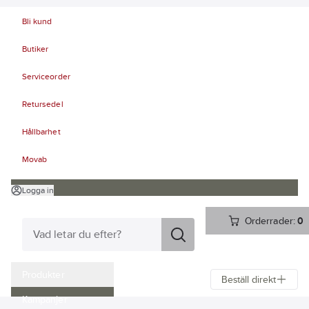
Bli kund
Butiker
Serviceorder
Retursedel
Hållbarhet
Movab
Logga in
Orderrader:
0
Produkter
Beställ direkt
Kampanjer